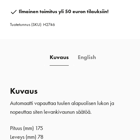
Hi
Ilmainen toimitus yli 50 euron tilauksiin!
Load
Tuotetunnus (SKU):
H2746
automaattivaunu
määrä
Kuvaus
English
Kuvaus
Automaatti vapauttaa tuulen alapuolisen lukon ja
nopeuttaa siten levankivaunun säätöä.
Pituus (mm) 175
Leveys (mm) 78