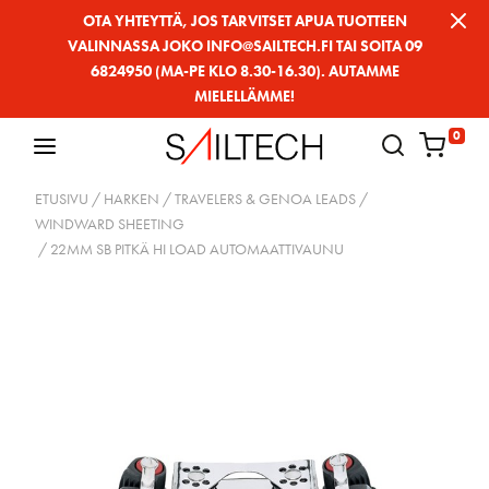
Siirry
OTA YHTEYTTÄ, JOS TARVITSET APUA TUOTTEEN
VALINNASSA JOKO INFO@SAILTECH.FI TAI SOITA 09
sivun
6824950 (MA-PE KLO 8.30-16.30). AUTAMME
sisältöön
MIELELLÄMME!
0
ETUSIVU
/
HARKEN
/
TRAVELERS & GENOA LEADS
/
WINDWARD SHEETING
/ 22MM SB PITKÄ HI LOAD AUTOMAATTIVAUNU