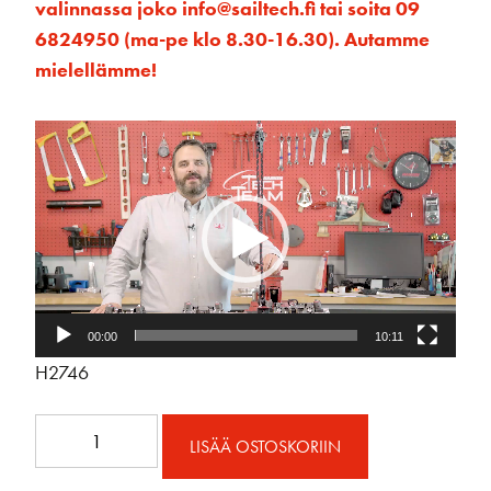
valinnassa joko info@sailtech.fi tai soita 09
6824950 (ma-pe klo 8.30-16.30). Autamme
mielellämme!
Videotoistin
00:00
10:11
H2746
22mm
LISÄÄ OSTOSKORIIN
SB
pitkä