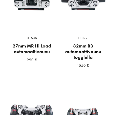
H1636
H3177
27mm MR Hi Load
32mm BB
automaattivaunu
automaattivaunu
togglella
990
€
1550
€