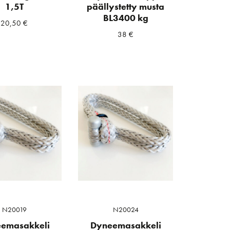
1,5T
päällystetty musta
BL3400 kg
20,50
€
38
€
N20019
N20024
emasakkeli
Dyneemasakkeli