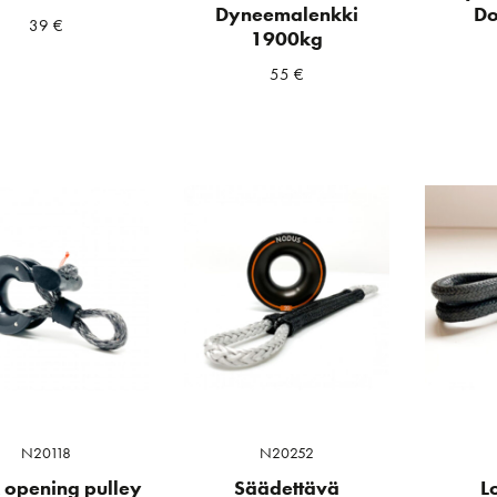
Dyneemalenkki
D
39
€
1900kg
55
€
N20118
N20252
 opening pulley
Säädettävä
L