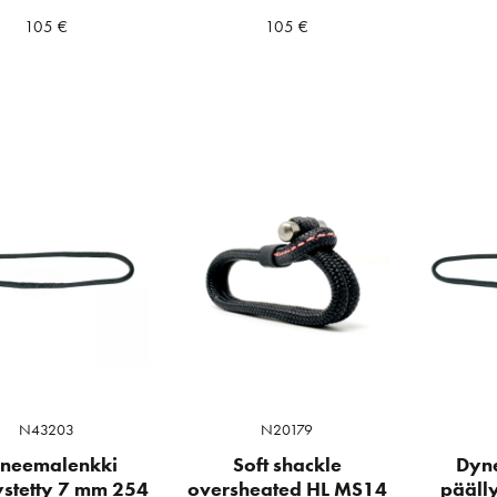
105
€
105
€
N43203
N20179
neemalenkki
Soft shackle
Dyn
ystetty 7 mm 254
oversheated HL MS14
pääll