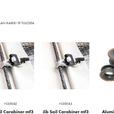
SORTED
ÄN KAIKKI 19 TULOSTA
BY
LATEST
N20042
N20043
ail Carabiner mf3
Jib Sail Carabiner mf3
Alumi