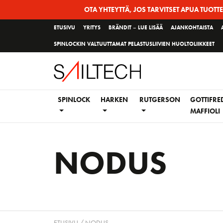
Siirry
OTA YHTEYTTÄ, JOS TARVITSET APUA TUOTT
sivun
ETUSIVU
YRITYS
BRÄNDIT – LUE LISÄÄ
AJANKOHTAISTA
sisältöön
SPINLOCKIN VALTUUTTAMAT PELASTUSLIIVIEN HUOLTOLIIKKEET
SPINLOCK
HARKEN
RUTGERSON
GOTTIFRE
MAFFIOLI
NODUS
ETUSIVU
/ NODUS