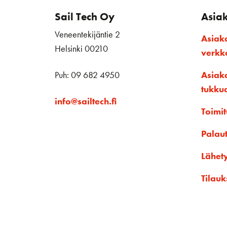
Sail Tech Oy
Asia
Veneentekijäntie 2
Asiak
Helsinki 00210
verk
Puh: 09 682 4950
Asiak
tukku
info@sailtech.fi
Toimit
Palau
Lähet
Tilauk