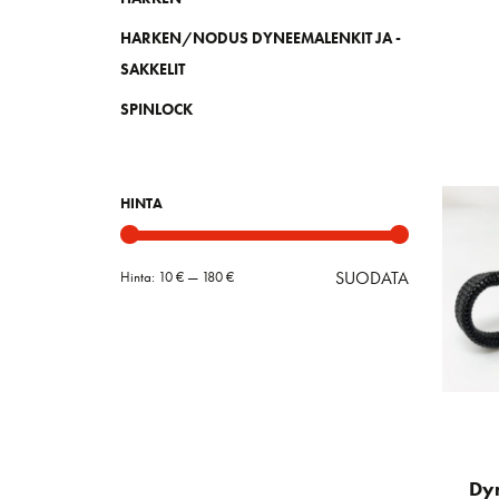
HARKEN/NODUS DYNEEMALENKIT JA -
SAKKELIT
SPINLOCK
HINTA
SUODATA
Hinta:
10 €
—
180 €
Minimihint
Maksimihin
Dy