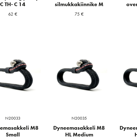
C TH- C 14
silmukkakiinnike M
ove
62
€
75
€
N20033
N20035
emasakkeli M8
Dyneemasakkeli M8
Dynee
Small
HL Medium