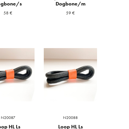
ogbone/s
Dogbone/m
58
€
59
€
N20087
N20088
oop HL Ls
Loop HL Ls