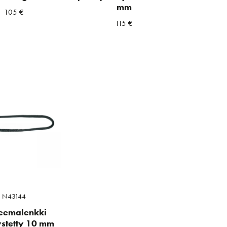
mm
105
€
115
€
N43144
eemalenkki
ystetty 10 mm