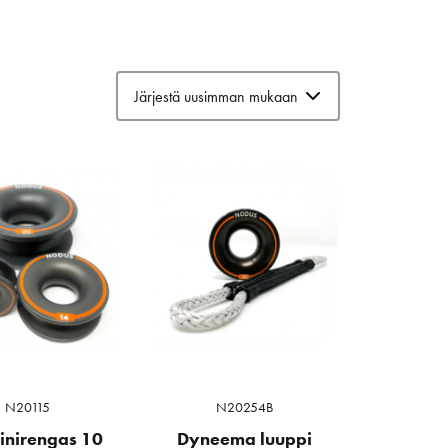
N20115
N20254B
inirengas 10
Dyneema luuppi