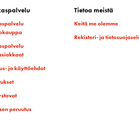
kaspalvelu
Tietoa meistä
aspalvelu
Keitä me olemme
kokauppa
Rekisteri- ja tietosuojasel
aspalvelu
asiakkaat
us- ja käyttöehdot
tukset
ystavat
sen peruutus