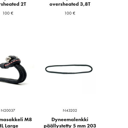
rsheated 2T
oversheated 3,8T
100
€
100
€
N20037
N43202
masakkeli M8
Dyneemalenkki
HL Large
päällystetty 5 mm 203