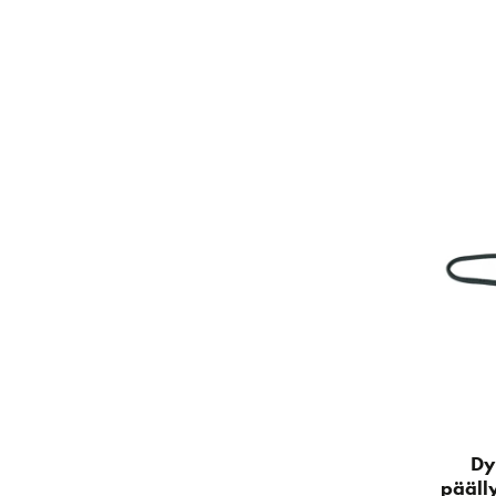
Dy
pääll