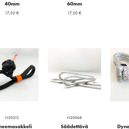
40mm
60mm
17,50
€
17,50
€
a
ta
N20213
N20068
neemasakkeli
Säädettävä
Dyne