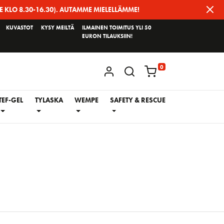
E KLO 8.30-16.30). AUTAMME MIELELLÄMME!
KUVASTOT
KYSY MEILTÄ
ILMAINEN TOIMITUS YLI 50
EURON TILAUKSIIN!
0
KIRJAUDU / REKISTERÖIDY
TEF-GEL
TYLASKA
WEMPE
SAFETY & RESCUE