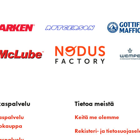
kaspalvelu
Tietoa meistä
aspalvelu
Keitä me olemme
kokauppa
Rekisteri- ja tietosuojasel
aspalvelu