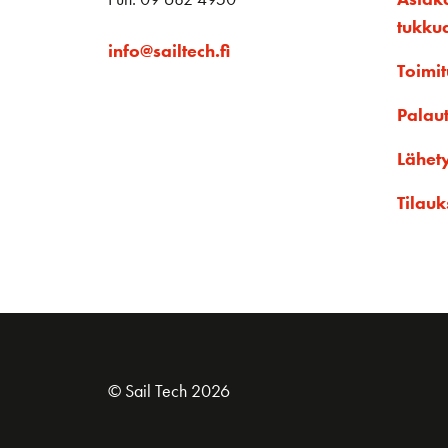
tukku
info@sailtech.fi
Toimit
Palau
Lähet
Tilauk
© Sail Tech 2026