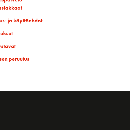
asiakkaat
us- ja käyttöehdot
tukset
ystavat
sen peruutus