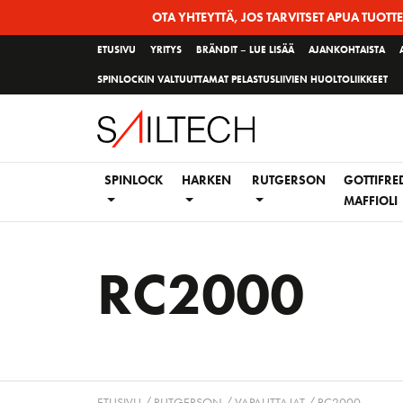
Siirry
OTA YHTEYTTÄ, JOS TARVITSET APUA TUOTT
sivun
ETUSIVU
YRITYS
BRÄNDIT – LUE LISÄÄ
AJANKOHTAISTA
sisältöön
SPINLOCKIN VALTUUTTAMAT PELASTUSLIIVIEN HUOLTOLIIKKEET
SPINLOCK
HARKEN
RUTGERSON
GOTTIFRE
MAFFIOLI
RC2000
ETUSIVU
/
RUTGERSON
/
VAPAUTTAJAT
/ RC2000