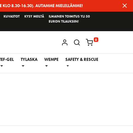
E KLO 8.30-16.30). AUTAMME MIELELLÄMME!
KUVASTOT
KYSY MEILTÄ
ILMAINEN TOIMITUS YLI 50
EURON TILAUKSIIN!
0
KIRJAUDU / REKISTERÖIDY
TEF-GEL
TYLASKA
WEMPE
SAFETY & RESCUE