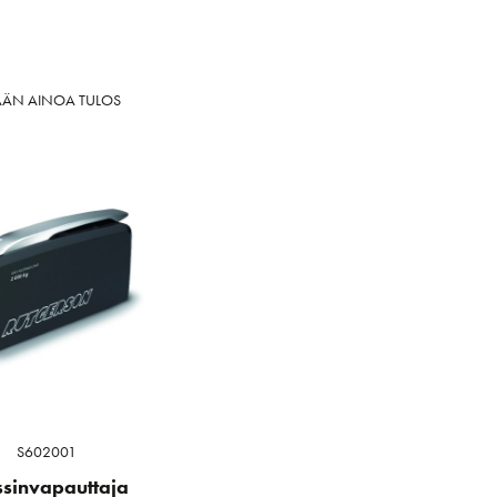
ÄÄN AINOA TULOS
S602001
ssinvapauttaja