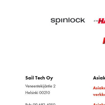
Sail Tech Oy
Asia
Veneentekijäntie 2
Asiak
Helsinki 00210
verk
Puh: 09 682 4950
Asiak