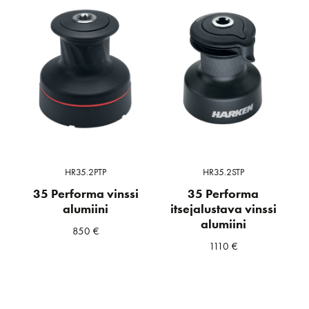
HR35.2PTP
HR35.2STP
35 Performa vinssi
35 Performa
alumiini
itsejalustava vinssi
alumiini
850
€
1110
€