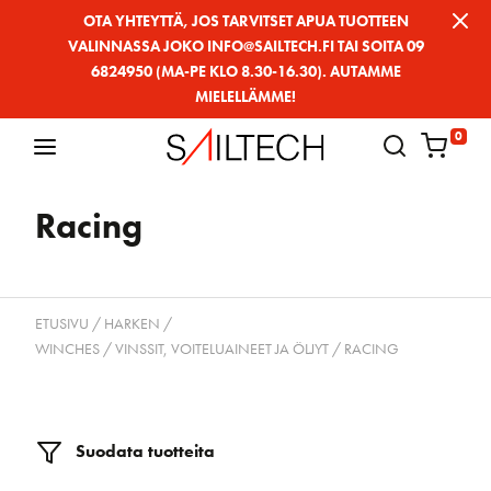
Siirry
OTA YHTEYTTÄ, JOS TARVITSET APUA TUOTTEEN
VALINNASSA JOKO INFO@SAILTECH.FI TAI SOITA 09
sivun
6824950 (MA-PE KLO 8.30-16.30). AUTAMME
sisältöön
MIELELLÄMME!
0
Racing
ETUSIVU
/
HARKEN
/
WINCHES / VINSSIT, VOITELUAINEET JA ÖLJYT
/ RACING
Suodata tuotteita