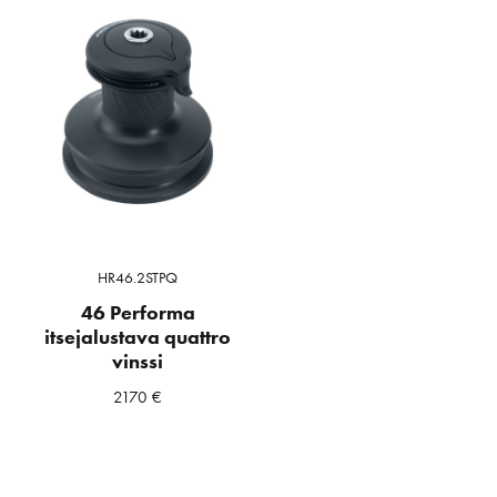
HR46.2STPQ
46 Performa
itsejalustava quattro
vinssi
2170
€