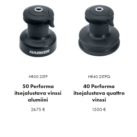
HR50.2STP
HR40.2STPQ
50 Performa
40 Performa
itsejalustava vinssi
itsejalustava quattro
alumiini
vinssi
2675
€
1500
€