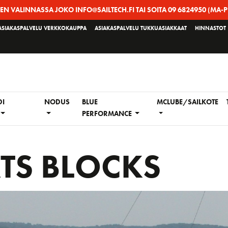
EEN VALINNASSA JOKO INFO@SAILTECH.FI TAI SOITA 09 6824950 (MA-P
ASIAKASPALVELU VERKKOKAUPPA
ASIAKASPALVELU TUKKUASIAKKAAT
HINNASTOT
DI
NODUS
BLUE
MCLUBE/SAILKOTE
PERFORMANCE
TS BLOCKS