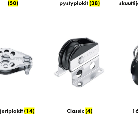
(50)
pystyplokit
(38)
skuutti
jeriplokit
(14)
Classic
(4)
1