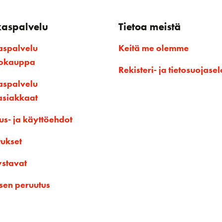
kaspalvelu
Tietoa meistä
aspalvelu
Keitä me olemme
kokauppa
Rekisteri- ja tietosuojasel
aspalvelu
asiakkaat
us- ja käyttöehdot
tukset
ystavat
sen peruutus