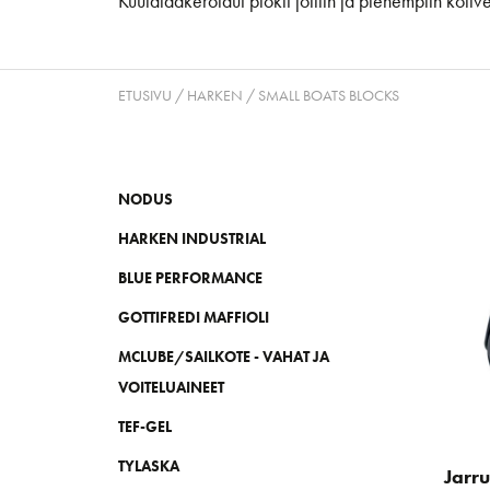
Kuulalaakeroidut plokit jolliin ja pienempiin kölive
ETUSIVU
/
HARKEN
/ SMALL BOATS BLOCKS
NODUS
HARKEN INDUSTRIAL
BLUE PERFORMANCE
GOTTIFREDI MAFFIOLI
MCLUBE/SAILKOTE - VAHAT JA
VOITELUAINEET
TEF-GEL
TYLASKA
Jarru