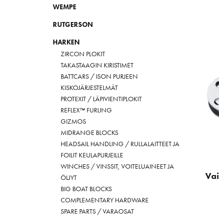
WEMPE
RUTGERSON
HARKEN
ZIRCON PLOKIT
TAKASTAAGIN KIRISTIMET
BATTCARS / ISON PURJEEN
KISKOJÄRJESTELMÄT
PROTEXIT / LÄPIVIENTIPLOKIT
REFLEX™ FURLING
GIZMOS
MIDRANGE BLOCKS
HEADSAIL HANDLING / RULLALAITTEET JA
FOILIT KEULAPURJEILLE
WINCHES / VINSSIT, VOITELUAINEET JA
Vai
ÖLJYT
BIG BOAT BLOCKS
COMPLEMENTARY HARDWARE
SPARE PARTS / VARAOSAT