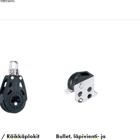
neisiin.
 / Räikkäplokit
Bullet, läpivienti- ja