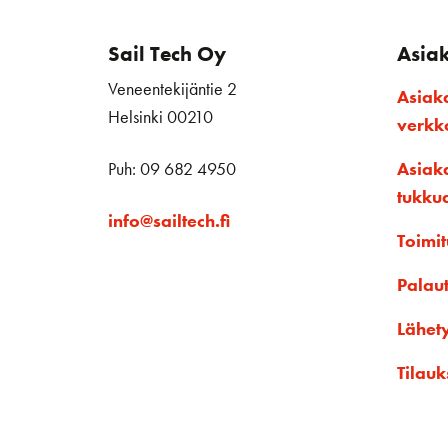
Sail Tech Oy
Asia
Veneentekijäntie 2
Asiak
Helsinki 00210
verk
Puh: 09 682 4950
Asiak
tukku
info@sailtech.fi
Toimit
Palau
Lähet
Tilauk