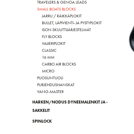
TRAVELERS & GENOA LEADS
SMALL BOATS BLOCKS
JARRU / RÄIKKÄPLOKIT
BULLET, LÄPIVIENTI- JA PYSTYPLOKIT
ISON SKUUTTIJÄRJESTELMÄT
FLY BLOCKS
VAIJERIPLOKIT
CLASSIC
16 MM
CARBO AIR BLOCKS
MICRO
PUOSUNTUOLI
PURJEHDUSHANSKAT
VANG-MASTER
HARKEN/NODUS DYNEEMALENKIT JA -
SAKKELIT
SPINLOCK