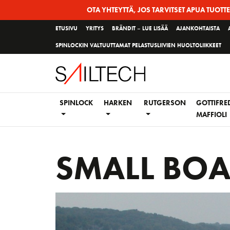
Siirry
OTA YHTEYTTÄ, JOS TARVITSET APUA TUOTT
sivun
ETUSIVU
YRITYS
BRÄNDIT – LUE LISÄÄ
AJANKOHTAISTA
sisältöön
SPINLOCKIN VALTUUTTAMAT PELASTUSLIIVIEN HUOLTOLIIKKEET
SPINLOCK
HARKEN
RUTGERSON
GOTTIFRE
MAFFIOLI
SMALL BOA