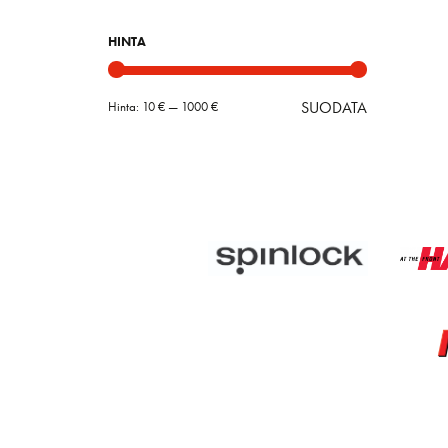
HINTA
SUODATA
Hinta:
10 €
—
1000 €
Minimihint
Maksimihin