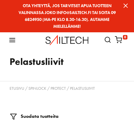
Siirry
OTA YHTEYTTÄ, JOS TARVITSET APUA TUOTTEEN
VALINNASSA JOKO INFO@SAILTECH.FI TAI SOITA 09
sivun
6824950 (MA-PE KLO 8.30-16.30). AUTAMME
sisältöön
MIELELLÄMME!
0
Pelastusliivit
ETUSIVU
/
SPINLOCK
/
PROTECT
/ PELASTUSLIIVIT
Suodata tuotteita