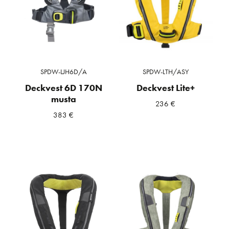
SPDW-LJH6D/A
SPDW-LTH/ASY
Deckvest 6D 170N
Deckvest Lite+
musta
236
€
383
€