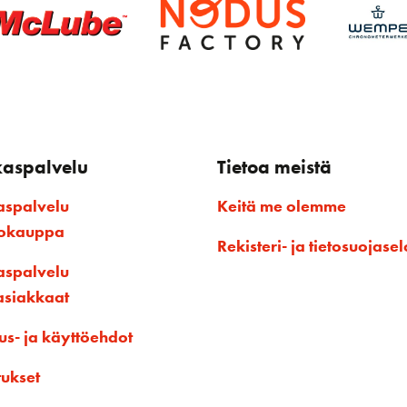
kaspalvelu
Tietoa meistä
aspalvelu
Keitä me olemme
kokauppa
Rekisteri- ja tietosuojasel
aspalvelu
asiakkaat
us- ja käyttöehdot
tukset