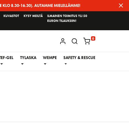
E KLO 8.30-16.30). AUTAMME MIELELLÄMME!
KUVASTOT
KYSY MEILTÄ
ILMAINEN TOIMITUS YLI 50
EURON TILAUKSIIN!
0
KIRJAUDU / REKISTERÖIDY
TEF-GEL
TYLASKA
WEMPE
SAFETY & RESCUE