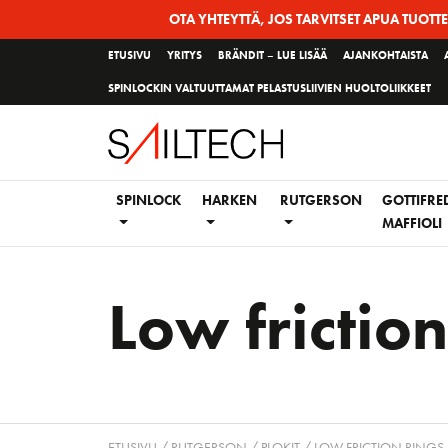
Siirry
OTA YHTEYTTÄ, JOS TARVITSET APUA TUOTT
sivun
ETUSIVU
YRITYS
BRÄNDIT – LUE LISÄÄ
AJANKOHTAISTA
sisältöön
SPINLOCKIN VALTUUTTAMAT PELASTUSLIIVIEN HUOLTOLIIKKEET
SPINLOCK
HARKEN
RUTGERSON
GOTTIFRE
MAFFIOLI
Low friction
ETUSIVU
/
RUTGERSON
/
PLOKIT
/ LOW FRICTION RINGS