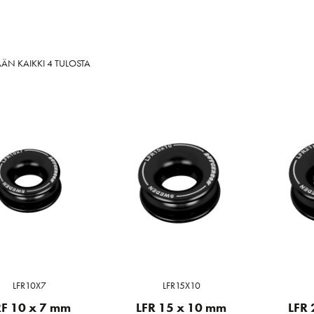
SORTED
ÄN KAIKKI 4 TULOSTA
BY
LATEST
LFR10X7
LFR15X10
RF 10 x 7 mm
LFR 15 x 10 mm
LFR 