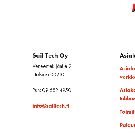
Sail Tech Oy
Asia
Veneentekijäntie 2
Asiak
Helsinki 00210
verk
Puh: 09 682 4950
Asiak
tukku
info@sailtech.fi
Toimit
Palau