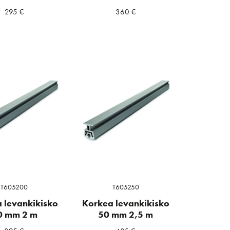
295
€
360
€
T605200
T605250
 levankikisko
Korkea levankikisko
0 mm 2 m
50 mm 2,5 m