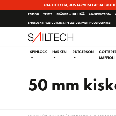
Siirry
OTA YHTEYTTÄ, JOS TARVITSET APUA TUOTT
sivun
ETUSIVU
YRITYS
BRÄNDIT – LUE LISÄÄ
AJANKOHTAISTA
sisältöön
SPINLOCKIN VALTUUTTAMAT PELASTUSLIIVIEN HUOLTOLIIKKEET
SPINLOCK
HARKEN
RUTGERSON
GOTTIFRE
MAFFIOLI
50 mm kisk
ETUSIVU
/
RUTGERSON
/
KISKOT JA VAUNUT
/ 50 MM KI