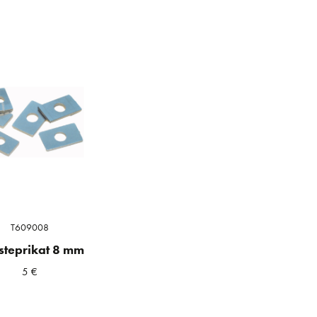
T609008
isteprikat 8 mm
5
€