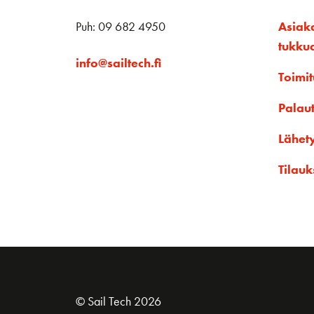
Puh: 09 682 4950
Asiak
tukku
info@sailtech.fi
Toimit
Palau
Lähet
Tilauk
© Sail Tech 2026