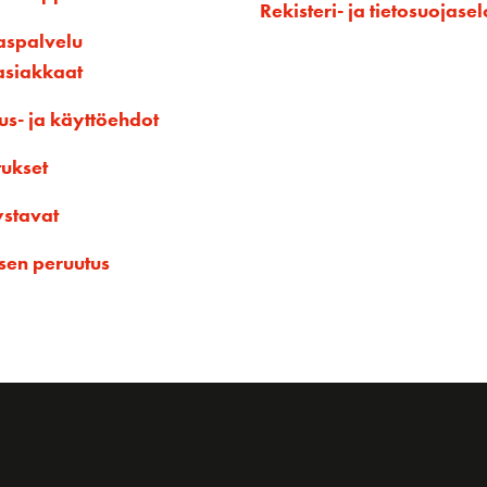
Rekisteri- ja tietosuojasel
aspalvelu
asiakkaat
us- ja käyttöehdot
tukset
ystavat
sen peruutus