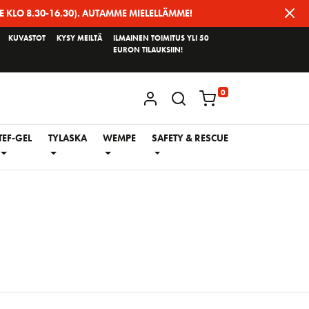
E KLO 8.30-16.30). AUTAMME MIELELLÄMME!
KUVASTOT
KYSY MEILTÄ
ILMAINEN TOIMITUS YLI 50
EURON TILAUKSIIN!
0
KIRJAUDU / REKISTERÖIDY
TEF-GEL
TYLASKA
WEMPE
SAFETY & RESCUE