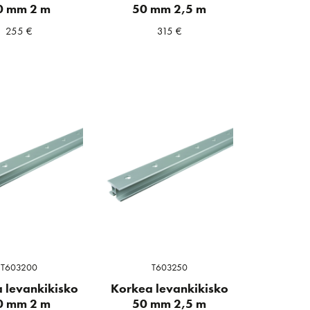
0 mm 2 m
50 mm 2,5 m
255
€
315
€
T603200
T603250
 levankikisko
Korkea levankikisko
0 mm 2 m
50 mm 2,5 m