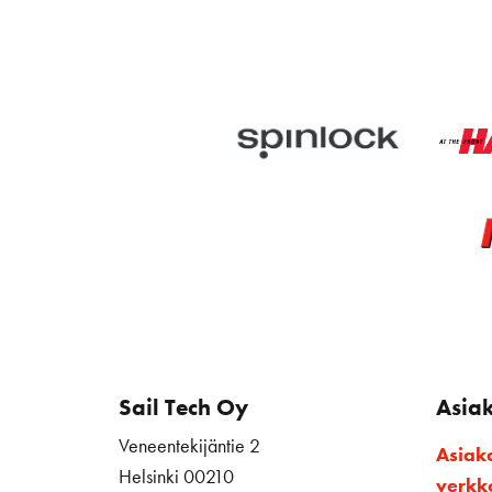
Sail Tech Oy
Asia
Veneentekijäntie 2
Asiak
Helsinki 00210
verk