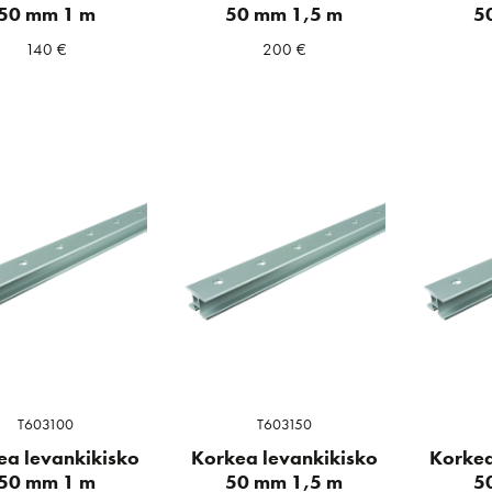
50 mm 1 m
50 mm 1,5 m
5
140
€
200
€
T603100
T603150
ea levankikisko
Korkea levankikisko
Korkea
50 mm 1 m
50 mm 1,5 m
5