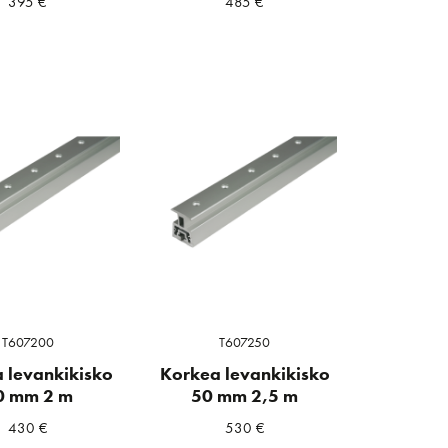
395
€
485
€
T607200
T607250
 levankikisko
Korkea levankikisko
0 mm 2 m
50 mm 2,5 m
430
€
530
€