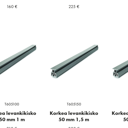
160
€
225
€
a
ta
T605100
T605150
ea levankikisko
Korkea levankikisko
Korkea
50 mm 1 m
50 mm 1,5 m
5