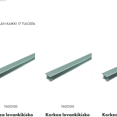
SORTED
ÄN KAIKKI 17 TULOSTA
BY
LATEST
T602100
T602150
ea levankikisko
Korkea levankikisko
Korkea