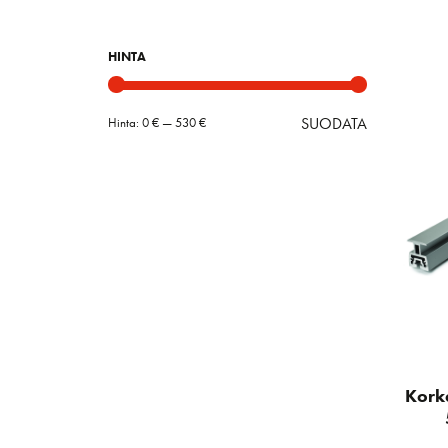
HINTA
SUODATA
Hinta:
0 €
—
530 €
Minimihint
Maksimihin
Kork