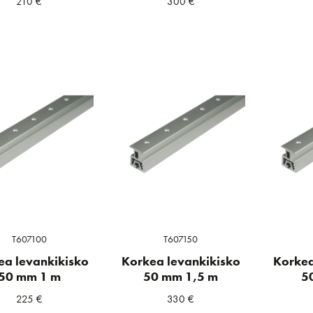
210
€
300
€
T607100
T607150
ea levankikisko
Korkea levankikisko
Korkea
50 mm 1 m
50 mm 1,5 m
5
225
€
330
€