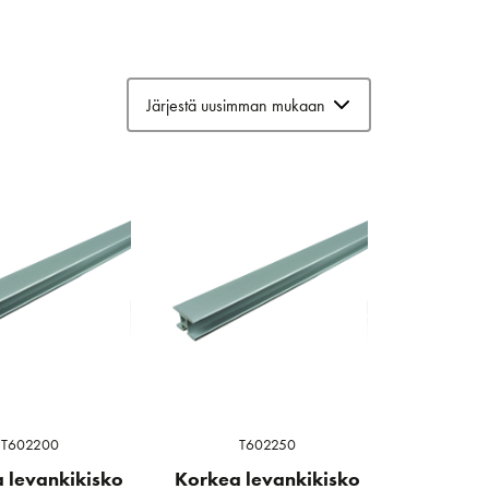
T602200
T602250
 levankikisko
Korkea levankikisko