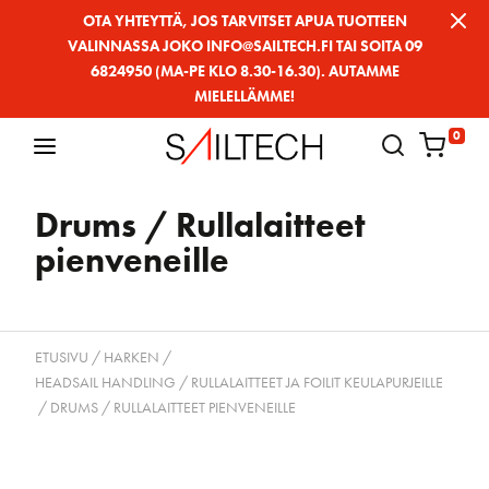
Siirry
OTA YHTEYTTÄ, JOS TARVITSET APUA TUOTTEEN
VALINNASSA JOKO INFO@SAILTECH.FI TAI SOITA 09
sivun
6824950 (MA-PE KLO 8.30-16.30). AUTAMME
sisältöön
MIELELLÄMME!
0
Drums / Rullalaitteet
pienveneille
ETUSIVU
/
HARKEN
/
HEADSAIL HANDLING / RULLALAITTEET JA FOILIT KEULAPURJEILLE
/ DRUMS / RULLALAITTEET PIENVENEILLE