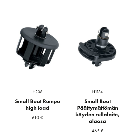
H208
H1134
Small Boat Rumpu
Small Boat
high load
Päättymättömän
köyden rullalaite,
610
€
alaosa
465
€