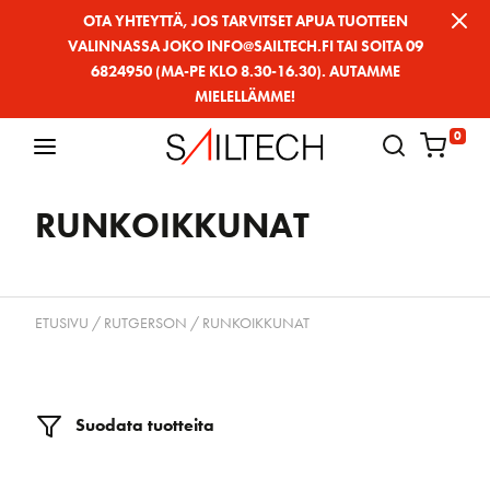
Siirry
OTA YHTEYTTÄ, JOS TARVITSET APUA TUOTTEEN
VALINNASSA JOKO INFO@SAILTECH.FI TAI SOITA 09
sivun
6824950 (MA-PE KLO 8.30-16.30). AUTAMME
sisältöön
MIELELLÄMME!
0
RUNKOIKKUNAT
ETUSIVU
/
RUTGERSON
/ RUNKOIKKUNAT
Suodata tuotteita