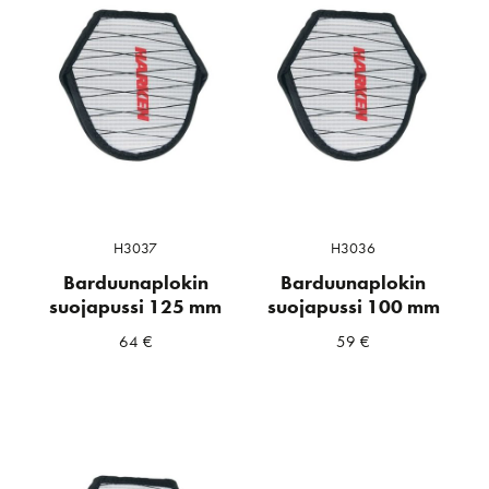
H3037
H3036
Barduunaplokin
Barduunaplokin
suojapussi 125 mm
suojapussi 100 mm
64
€
59
€