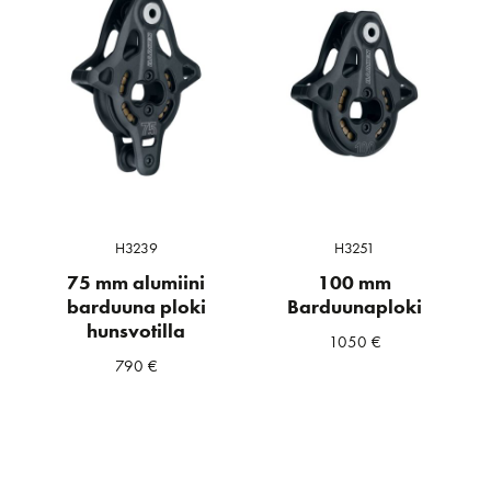
H3239
H3251
75 mm alumiini
100 mm
barduuna ploki
Barduunaploki
hunsvotilla
1050
€
790
€