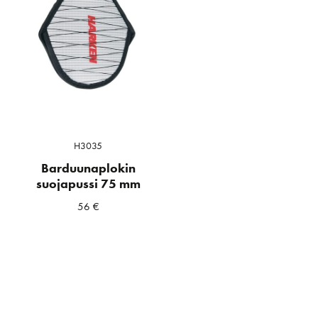
H3035
Barduunaplokin
suojapussi 75 mm
56
€