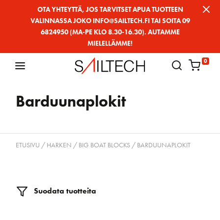
Siirry
OTA YHTEYTTÄ, JOS TARVITSET APUA TUOTTEEN
VALINNASSA JOKO INFO@SAILTECH.FI TAI SOITA 09
sivun
6824950 (MA-PE KLO 8.30-16.30). AUTAMME
sisältöön
MIELELLÄMME!
0
Barduunaplokit
ETUSIVU
/
HARKEN
/
BIG BOAT BLOCKS
/ BARDUUNAPLOKIT
Suodata tuotteita