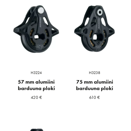
H3224
H3238
57 mm alumiini
75 mm alumiini
barduuna ploki
barduuna ploki
420
€
610
€