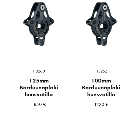
H3260
H3252
125mm
100mm
Barduunaploki
Barduunaploki
hunsvotilla
hunsvotilla
1850
€
1220
€