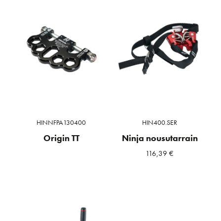
HINNFPA130400
HIN400.SER
Origin TT
Ninja nousutarrain
116,39
€