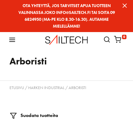
Siirry
OTA YHTEYTTÄ, JOS TARVITSET APUA TUOTTEEN
VALINNASSA JOKO INFO@SAILTECH.FI TAI SOITA 09
sivun
6824950 (MA-PE KLO 8.30-16.30). AUTAMME
sisältöön
MIELELLÄMME!
0
Arboristi
ETUSIVU
/
HARKEN INDUSTRIAL
/ ARBORISTI
Suodata tuotteita