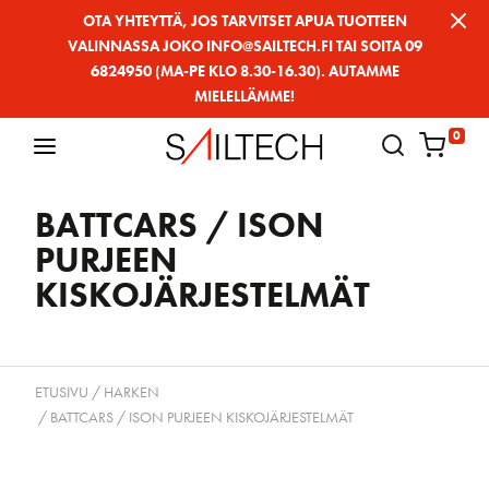
Siirry
OTA YHTEYTTÄ, JOS TARVITSET APUA TUOTTEEN
VALINNASSA JOKO INFO@SAILTECH.FI TAI SOITA 09
sivun
6824950 (MA-PE KLO 8.30-16.30). AUTAMME
sisältöön
MIELELLÄMME!
0
BATTCARS / ISON
PURJEEN
KISKOJÄRJESTELMÄT
ETUSIVU
/
HARKEN
/ BATTCARS / ISON PURJEEN KISKOJÄRJESTELMÄT