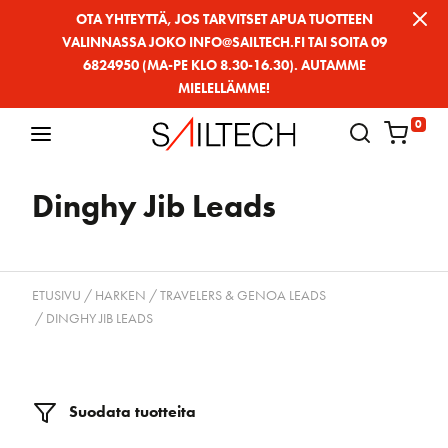
Siirry
OTA YHTEYTTÄ, JOS TARVITSET APUA TUOTTEEN
VALINNASSA JOKO INFO@SAILTECH.FI TAI SOITA 09
sivun
6824950 (MA-PE KLO 8.30-16.30). AUTAMME
sisältöön
MIELELLÄMME!
0
Dinghy Jib Leads
ETUSIVU
/
HARKEN
/
TRAVELERS & GENOA LEADS
/ DINGHY JIB LEADS
Suodata tuotteita