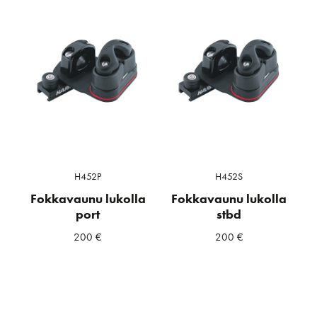
H452P
H452S
Fokkavaunu lukolla
Fokkavaunu lukolla
port
stbd
200
€
200
€