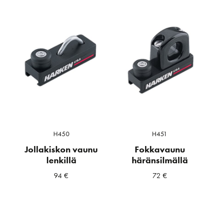
H450
H451
Jollakiskon vaunu
Fokkavaunu
lenkillä
häränsilmällä
94
€
72
€