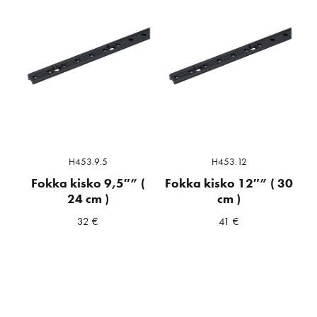
H453.9.5
H453.12
Fokka kisko 9,5″” (
Fokka kisko 12″” ( 30
24 cm )
cm )
32
€
41
€