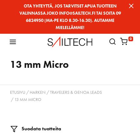
Siirry
OTA YHTEYTTÄ, JOS TARVITSET APUA TUOTTEEN
VALINNASSA JOKO INFO@SAILTECH.FI TAI SOITA 09
sivun
6824950 (MA-PE KLO 8.30-16.30). AUTAMME
sisältöön
MIELELLÄMME!
0
13 mm Micro
ETUSIVU
/
HARKEN
/
TRAVELERS & GENOA LEADS
/ 13 MM MICRO
Suodata tuotteita