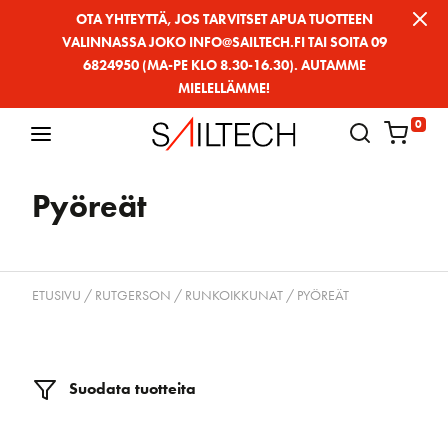
Siirry
OTA YHTEYTTÄ, JOS TARVITSET APUA TUOTTEEN
VALINNASSA JOKO INFO@SAILTECH.FI TAI SOITA 09
sivun
6824950 (MA-PE KLO 8.30-16.30). AUTAMME
sisältöön
MIELELLÄMME!
0
Pyöreät
ETUSIVU
/
RUTGERSON
/
RUNKOIKKUNAT
/ PYÖREÄT
Suodata tuotteita