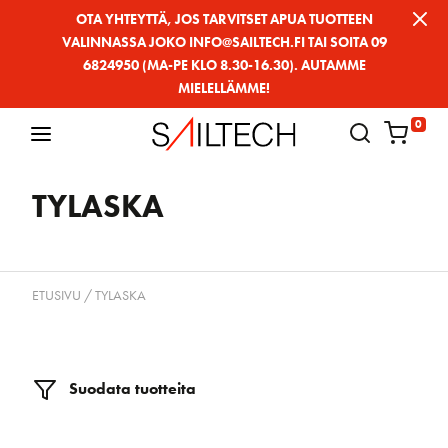
Siirry
OTA YHTEYTTÄ, JOS TARVITSET APUA TUOTTEEN
VALINNASSA JOKO INFO@SAILTECH.FI TAI SOITA 09
sivun
6824950 (MA-PE KLO 8.30-16.30). AUTAMME
sisältöön
MIELELLÄMME!
0
TYLASKA
ETUSIVU
/ TYLASKA
Suodata tuotteita