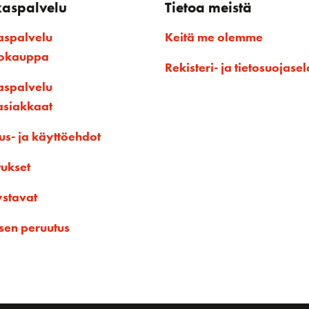
kaspalvelu
Tietoa meistä
aspalvelu
Keitä me olemme
kokauppa
Rekisteri- ja tietosuojasel
aspalvelu
asiakkaat
us- ja käyttöehdot
tukset
ystavat
sen peruutus