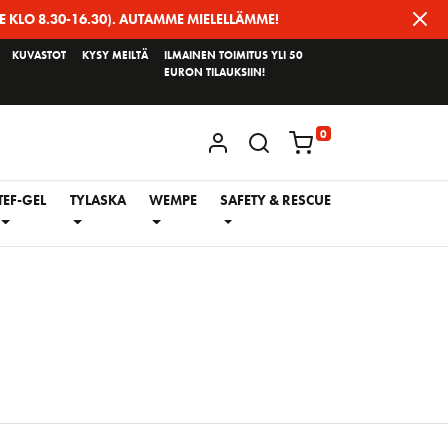
E KLO 8.30-16.30). AUTAMME MIELELLÄMME!
KUVASTOT
KYSY MEILTÄ
ILMAINEN TOIMITUS YLI 50
EURON TILAUKSIIN!
0
KIRJAUDU / REKISTERÖIDY
TEF-GEL
TYLASKA
WEMPE
SAFETY & RESCUE