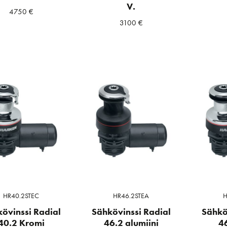
V.
4750
€
3100
€
HR40.2STEC
HR46.2STEA
H
övinssi Radial
Sähkövinssi Radial
Sähkö
40.2 Kromi
46.2 alumiini
4
a
ta