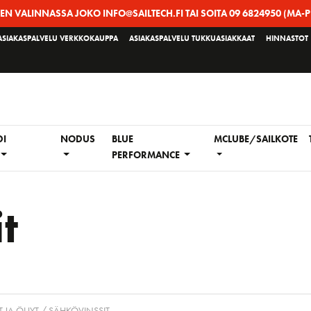
EEN VALINNASSA JOKO INFO@SAILTECH.FI TAI SOITA 09 6824950 (MA-P
ASIAKASPALVELU VERKKOKAUPPA
ASIAKASPALVELU TUKKUASIAKKAAT
HINNASTOT
DI
NODUS
BLUE
MCLUBE/SAILKOTE
PERFORMANCE
t
 JA ÖLJYT
/ SÄHKÖVINSSIT