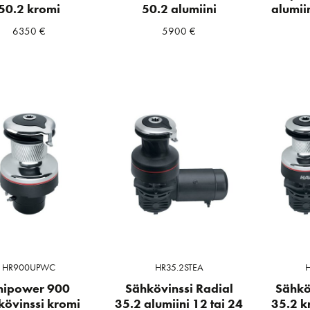
50.2 kromi
50.2 alumiini
alumii
6350
€
5900
€
HR900UPWC
HR35.2STEA
H
nipower 900
Sähkövinssi Radial
Sähkö
kövinssi kromi
35.2 alumiini 12 tai 24
35.2 k