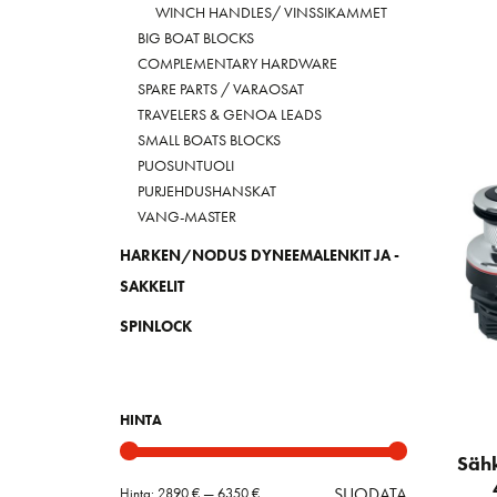
WINCH HANDLES/ VINSSIKAMMET
BIG BOAT BLOCKS
COMPLEMENTARY HARDWARE
SPARE PARTS / VARAOSAT
TRAVELERS & GENOA LEADS
SMALL BOATS BLOCKS
PUOSUNTUOLI
PURJEHDUSHANSKAT
VANG-MASTER
HARKEN/NODUS DYNEEMALENKIT JA -
SAKKELIT
SPINLOCK
HINTA
Sähk
SUODATA
Hinta:
2890 €
—
6350 €
Minimihint
Maksimihin