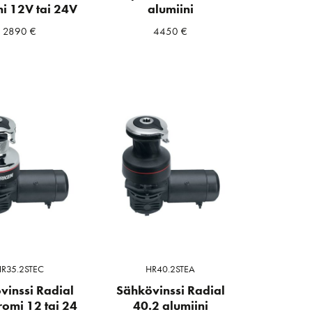
ni 12V tai 24V
alumiini
2890
€
4450
€
R35.2STEC
HR40.2STEA
vinssi Radial
Sähkövinssi Radial
romi 12 tai 24
40.2 alumiini