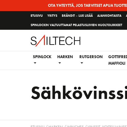
Siirry
OTA YHTEYTTÄ, JOS TARVITSET APUA TUOTT
sivun
ETUSIVU
YRITYS
BRÄNDIT – LUE LISÄÄ
AJANKOHTAISTA
sisältöön
SPINLOCKIN VALTUUTTAMAT PELASTUSLIIVIEN HUOLTOLIIKKEET
SPINLOCK
HARKEN
RUTGERSON
GOTTIFRE
MAFFIOLI
Sähkövinssi
ETUSIVU
/
HARKEN
/
WINCHES / VINSSIT, VOITELUAINEET