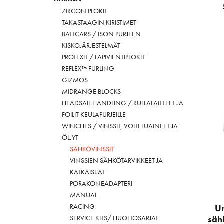
ZIRCON PLOKIT
TAKASTAAGIN KIRISTIMET
BATTCARS / ISON PURJEEN
KISKOJÄRJESTELMÄT
PROTEXIT / LÄPIVIENTIPLOKIT
REFLEX™ FURLING
GIZMOS
MIDRANGE BLOCKS
HEADSAIL HANDLING / RULLALAITTEET JA
FOILIT KEULAPURJEILLE
WINCHES / VINSSIT, VOITELUAINEET JA
ÖLJYT
SÄHKÖVINSSIT
VINSSIEN SÄHKÖTARVIKKEET JA
KATKAISIJAT
PORAKONEADAPTERI
MANUAL
RACING
U
SERVICE KITS/ HUOLTOSARJAT
säh