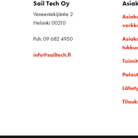
Sail Tech Oy
Asia
Veneentekijäntie 2
Asiak
Helsinki 00210
verk
Puh: 09 682 4950
Asiak
tukku
info@sailtech.fi
Toimit
Palau
Lähet
Tilauk