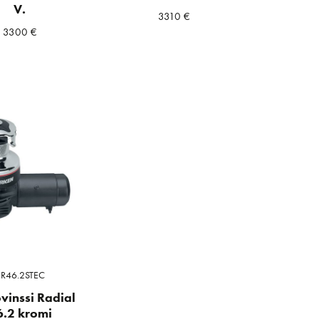
V.
3310
€
3300
€
R46.2STEC
vinssi Radial
6.2 kromi