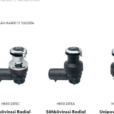
SORTED
ÄN KAIKKI 11 TULOSTA
BY
LATEST
HR50.2STEC
HR50.2STEA
H
övinssi Radial
Sähkövinssi Radial
Unipow