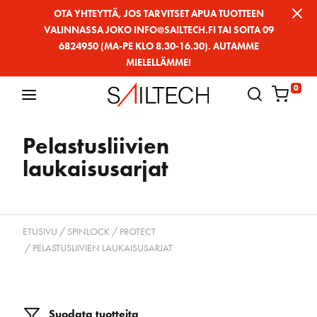
Siirry
OTA YHTEYTTÄ, JOS TARVITSET APUA TUOTTEEN
VALINNASSA JOKO INFO@SAILTECH.FI TAI SOITA 09
sivun
6824950 (MA-PE KLO 8.30-16.30). AUTAMME
sisältöön
MIELELLÄMME!
0
Pelastusliivien
laukaisusarjat
ETUSIVU
/
SPINLOCK
/
PROTECT
/ PELASTUSLIIVIEN LAUKAISUSARJAT
Suodata tuotteita