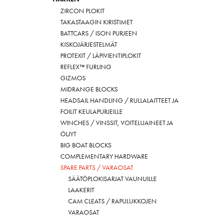
ZIRCON PLOKIT
TAKASTAAGIN KIRISTIMET
BATTCARS / ISON PURJEEN
KISKOJÄRJESTELMÄT
PROTEXIT / LÄPIVIENTIPLOKIT
REFLEX™ FURLING
GIZMOS
MIDRANGE BLOCKS
HEADSAIL HANDLING / RULLALAITTEET JA
FOILIT KEULAPURJEILLE
WINCHES / VINSSIT, VOITELUAINEET JA
ÖLJYT
BIG BOAT BLOCKS
COMPLEMENTARY HARDWARE
SPARE PARTS / VARAOSAT
SÄÄTÖPLOKISARJAT VAUNUILLE
LAAKERIT
CAM CLEATS / RAPULUKKOJEN
VARAOSAT