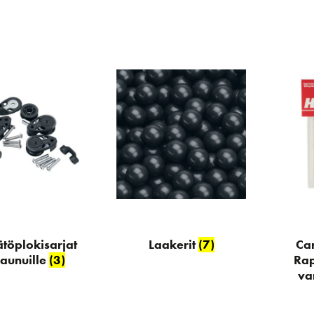
töplokisarjat
Laakerit
(7)
Ca
aunuille
(3)
Rap
va