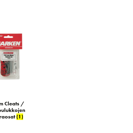
m Cleats /
ulukkojen
raosat
(1)