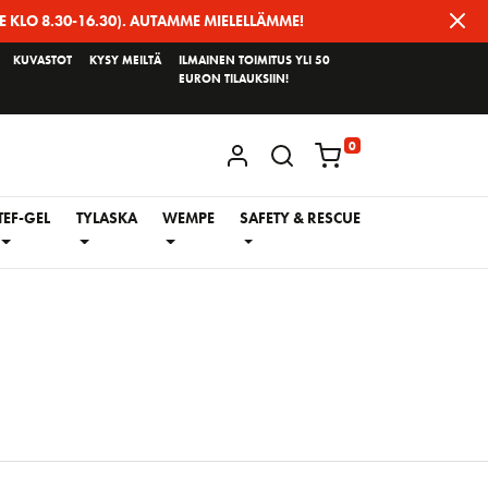
E KLO 8.30-16.30). AUTAMME MIELELLÄMME!
KUVASTOT
KYSY MEILTÄ
ILMAINEN TOIMITUS YLI 50
EURON TILAUKSIIN!
0
KIRJAUDU / REKISTERÖIDY
TEF-GEL
TYLASKA
WEMPE
SAFETY & RESCUE