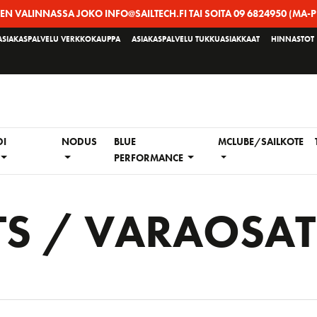
EEN VALINNASSA JOKO INFO@SAILTECH.FI TAI SOITA 09 6824950 (MA-P
ASIAKASPALVELU VERKKOKAUPPA
ASIAKASPALVELU TUKKUASIAKKAAT
HINNASTOT
DI
NODUS
BLUE
MCLUBE/SAILKOTE
PERFORMANCE
TS / VARAOSAT