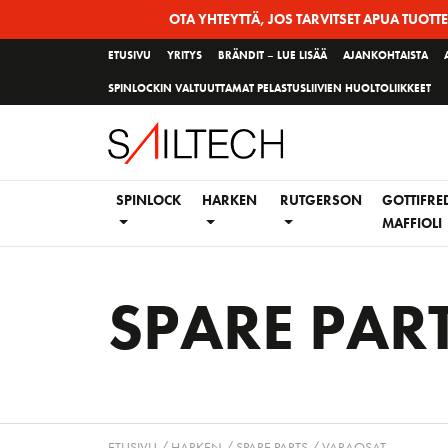
Siirry
OTA YHTEYTTÄ, JOS TARVITSET APUA TUOTT
sivun
ETUSIVU
YRITYS
BRÄNDIT – LUE LISÄÄ
AJANKOHTAISTA
sisältöön
SPINLOCKIN VALTUUTTAMAT PELASTUSLIIVIEN HUOLTOLIIKKEET
SPINLOCK
HARKEN
RUTGERSON
GOTTIFRE
MAFFIOLI
SPARE PAR
ETUSIVU
/
HARKEN
/ SPARE PARTS / VARAOSAT