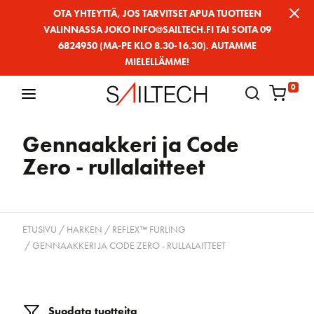
Siirry
OTA YHTEYTTÄ, JOS TARVITSET APUA TUOTTEEN
VALINNASSA JOKO INFO@SAILTECH.FI TAI SOITA 09
sivun
6824950 (MA-PE KLO 8.30-16.30). AUTAMME
sisältöön
MIELELLÄMME!
0
Gennaakkeri ja Code
Zero - rullalaitteet
ETUSIVU
/
HARKEN
/
REFLEX™ FURLING
/ GENNAAKKERI JA CODE ZERO - RULLALAITTEET
Suodata tuotteita