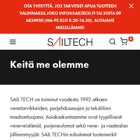
Siirry
OTA YHTEYTTÄ, JOS TARVITSET APUA TUOTTEEN
VALINNASSA JOKO INFO@SAILTECH.FI TAI SOITA 09
sivun
6824950 (MA-PE KLO 8.30-16.30). AUTAMME
sisältöön
MIELELLÄMME!
0
Keitä me olemme
SAIL TECH on toiminut vuodesta 1992 alkaen
venetarvikkeiden, purjehdusasujen ja tekstiilien
maahantuojana. Asiakaskuntaamme ovat tyypillisesti
veneveistämöt, purjeneulomot sekä vene- ja vaatealan
jälleenmyyjät. SAIL TECHin edustamat tuotemerkit