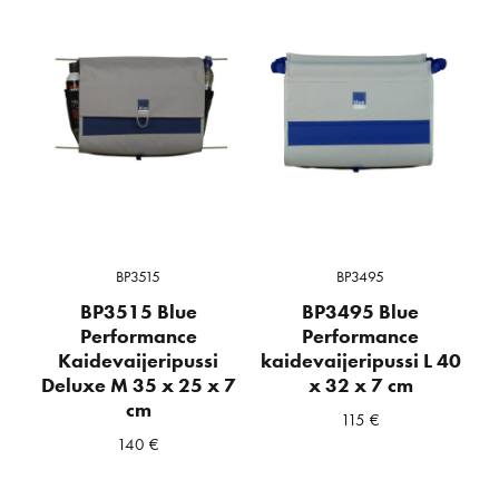
BP3515
BP3495
BP3515 Blue
BP3495 Blue
Performance
Performance
Kaidevaijeripussi
kaidevaijeripussi L 40
Deluxe M 35 x 25 x 7
x 32 x 7 cm
cm
115
€
140
€