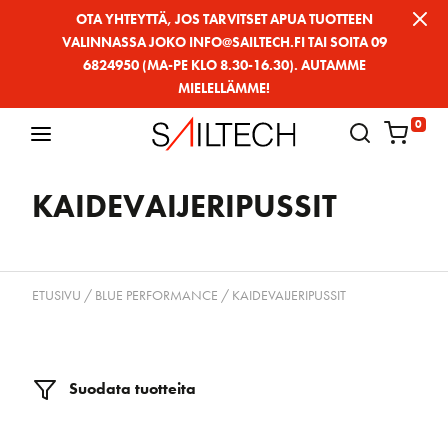
Siirry
OTA YHTEYTTÄ, JOS TARVITSET APUA TUOTTEEN
VALINNASSA JOKO INFO@SAILTECH.FI TAI SOITA 09
sivun
6824950 (MA-PE KLO 8.30-16.30). AUTAMME
sisältöön
MIELELLÄMME!
0
KAIDEVAIJERIPUSSIT
ETUSIVU
/
BLUE PERFORMANCE
/ KAIDEVAIJERIPUSSIT
Suodata tuotteita