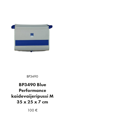
BP3490
BP3490 Blue
Performance
kaidevaijeripussi M
35 x 25 x 7 cm
100
€