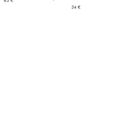
63
€
34
€