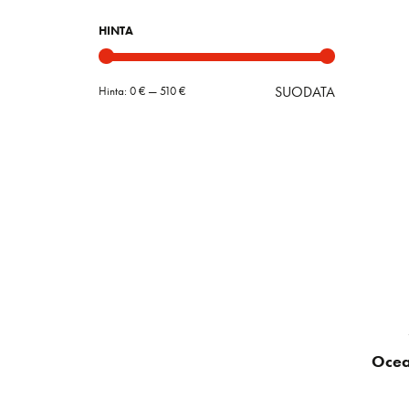
HINTA
SUODATA
Hinta:
0 €
—
510 €
Minimihint
Maksimihin
Ocea