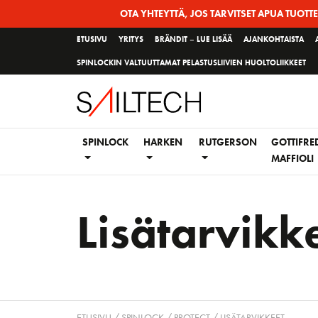
Siirry
OTA YHTEYTTÄ, JOS TARVITSET APUA TUOTT
sivun
ETUSIVU
YRITYS
BRÄNDIT – LUE LISÄÄ
AJANKOHTAISTA
sisältöön
SPINLOCKIN VALTUUTTAMAT PELASTUSLIIVIEN HUOLTOLIIKKEET
SPINLOCK
HARKEN
RUTGERSON
GOTTIFRE
MAFFIOLI
Lisätarvikk
ETUSIVU
/
SPINLOCK
/
PROTECT
/ LISÄTARVIKKEET