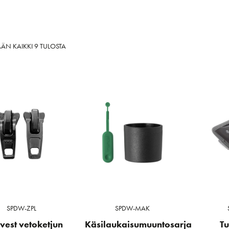
SORTED
ÄN KAIKKI 9 TULOSTA
BY
LATEST
SPDW-ZPL
SPDW-MAK
vest vetoketjun
Käsilaukaisumuuntosarja
Tu