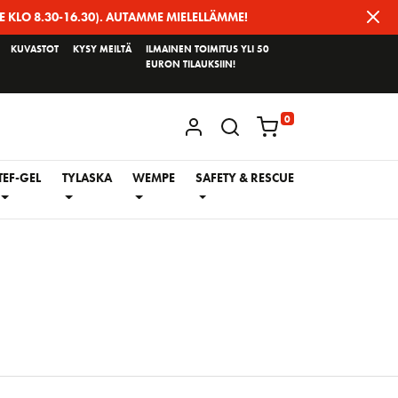
E KLO 8.30-16.30). AUTAMME MIELELLÄMME!
KUVASTOT
KYSY MEILTÄ
ILMAINEN TOIMITUS YLI 50
EURON TILAUKSIIN!
0
KIRJAUDU / REKISTERÖIDY
TEF-GEL
TYLASKA
WEMPE
SAFETY & RESCUE