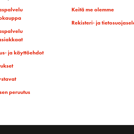
aspalvelu
Keitä me olemme
kokauppa
Rekisteri- ja tietosuojasel
aspalvelu
asiakkaat
us- ja käyttöehdot
tukset
ystavat
sen peruutus