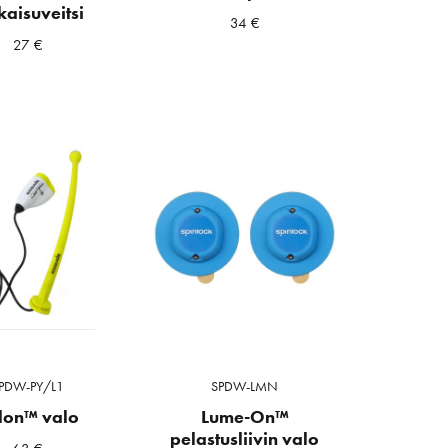
kaisuveitsi
34
€
27
€
PDW-PY/L1
SPDW-LMN
lon™ valo
Lume-On™
pelastusliivin valo