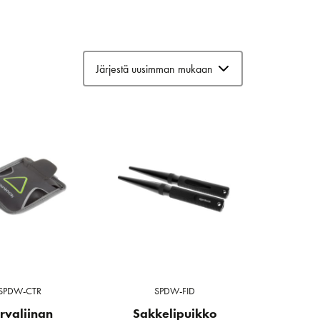
SPDW-CTR
SPDW-FID
rvaliinan
Sakkelipuikko