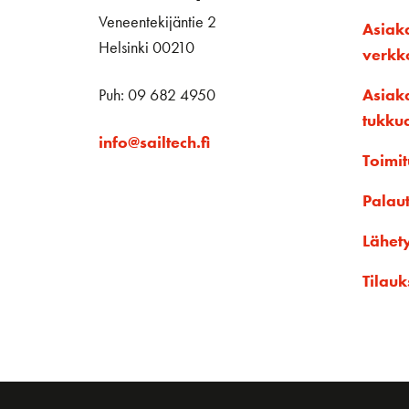
Veneentekijäntie 2
Asiak
Helsinki 00210
verk
Puh: 09 682 4950
Asiak
tukku
info@sailtech.fi
Toimit
Palau
Lähet
Tilauk