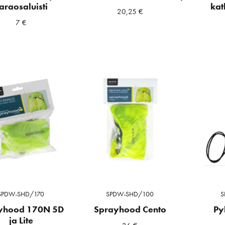
araosaluisti
kat
20,25
€
7
€
SPDW-SHD/170
SPDW-SHD/100
S
yhood 170N 5D
Sprayhood Cento
Py
ja Lite