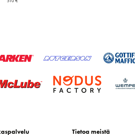
510
€
kaspalvelu
Tietoa meistä