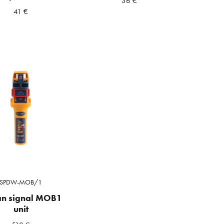
36
€
41
€
a
ta
SPDW-MOB/1
n signal MOB1
unit