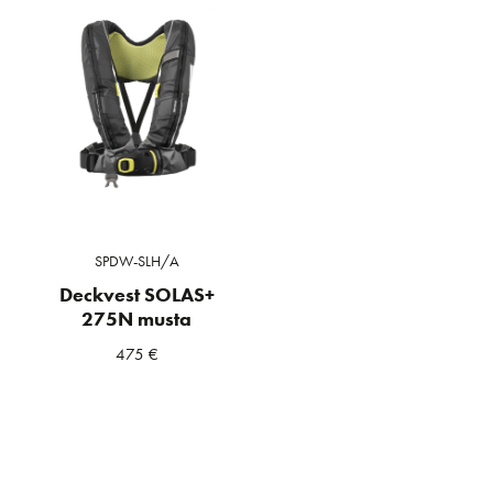
SPDW-SLH/A
Deckvest SOLAS+
275N musta
475
€