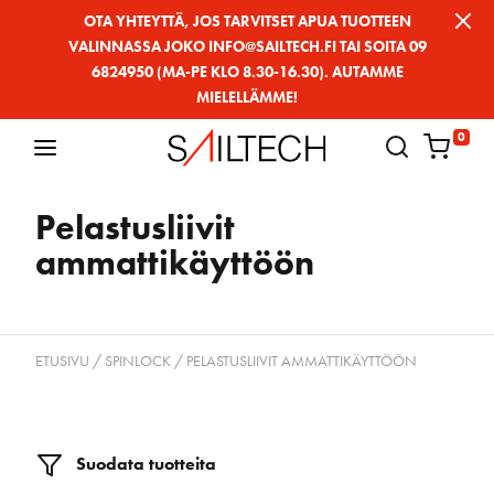
Siirry
OTA YHTEYTTÄ, JOS TARVITSET APUA TUOTTEEN
VALINNASSA JOKO INFO@SAILTECH.FI TAI SOITA 09
sivun
6824950 (MA-PE KLO 8.30-16.30). AUTAMME
sisältöön
MIELELLÄMME!
0
Pelastusliivit
ammattikäyttöön
ETUSIVU
/
SPINLOCK
/ PELASTUSLIIVIT AMMATTIKÄYTTÖÖN
Suodata tuotteita