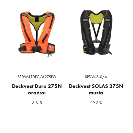
SPDW-LTDFC/A275FO
SPDW-SLS/A
Deckvest Duro 275N
Deckvest SOLAS 275N
oranssi
musta
310
€
490
€