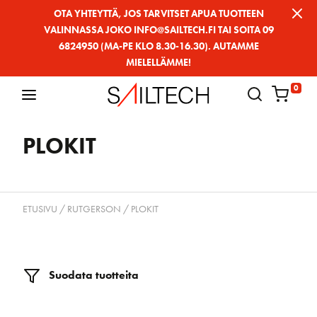
Siirry
OTA YHTEYTTÄ, JOS TARVITSET APUA TUOTTEEN
VALINNASSA JOKO INFO@SAILTECH.FI TAI SOITA 09
sivun
6824950 (MA-PE KLO 8.30-16.30). AUTAMME
sisältöön
MIELELLÄMME!
0
PLOKIT
ETUSIVU
/
RUTGERSON
/ PLOKIT
Suodata tuotteita