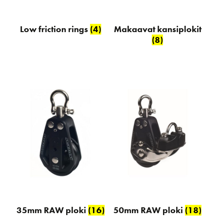
Low friction rings
(4)
Makaavat kansiplokit
(8)
35mm RAW ploki
(16)
50mm RAW ploki
(18)