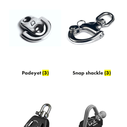
Padeyet
(3)
Snap shackle
(3)