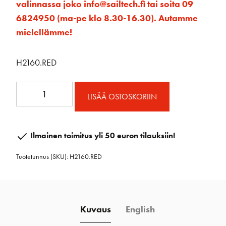
valinnassa joko info@sailtech.fi tai soita 09
6824950 (ma-pe klo 8.30-16.30). Autamme
mielellämme!
H2160.RED
57mm
LISÄÄ OSTOSKORIIN
Carbo
T2
Auto
Ilmainen toimitus yli 50 euron tilauksiin!
Ratchet
Tuotetunnus (SKU):
H2160.RED
Block
määrä
Kuvaus
English