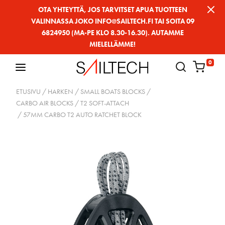
Siirry
OTA YHTEYTTÄ, JOS TARVITSET APUA TUOTTEEN
VALINNASSA JOKO INFO@SAILTECH.FI TAI SOITA 09
sivun
6824950 (MA-PE KLO 8.30-16.30). AUTAMME
sisältöön
MIELELLÄMME!
0
ETUSIVU
/
HARKEN
/
SMALL BOATS BLOCKS
/
CARBO AIR BLOCKS
/
T2 SOFT-ATTACH
/ 57MM CARBO T2 AUTO RATCHET BLOCK