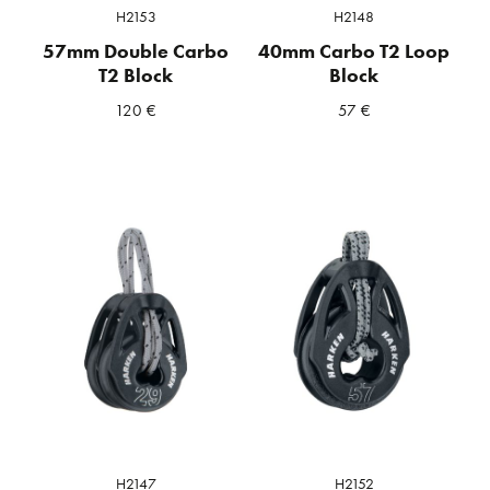
H2153
H2148
57mm Double Carbo
40mm Carbo T2 Loop
T2 Block
Block
120
€
57
€
H2147
H2152