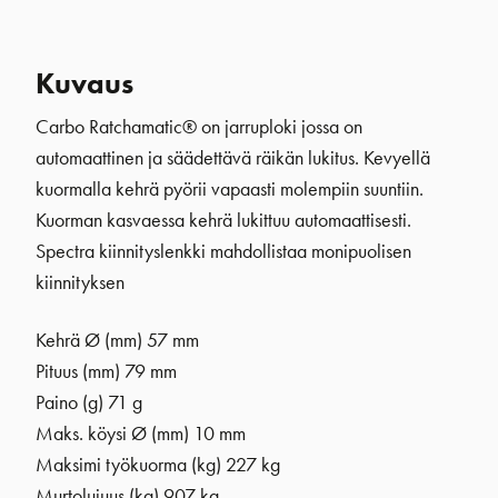
Kuvaus
Carbo Ratchamatic® on jarruploki jossa on
automaattinen ja säädettävä räikän lukitus. Kevyellä
kuormalla kehrä pyörii vapaasti molempiin suuntiin.
Kuorman kasvaessa kehrä lukittuu automaattisesti.
Spectra kiinnityslenkki mahdollistaa monipuolisen
kiinnityksen
Kehrä Ø (mm)
57 mm
Pituus (mm) 79 mm
Paino (g) 71 g
Maks. köysi Ø (mm) 10 mm
Maksimi työkuorma (kg) 227 kg
Murtolujuus (kg) 907 kg