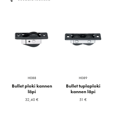
H088
H089
Bullet ploki kannen
Bullet tuplaploki
läpi
kannen läpi
32,40
€
51
€