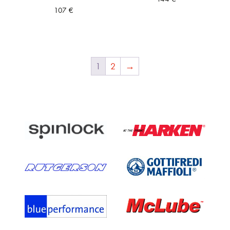
107
€
1
2
→