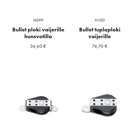
H099
H100
Bullet ploki vaijerille
Bullet tuplaploki
hunsvotilla
vaijerille
34,60
€
74,70
€