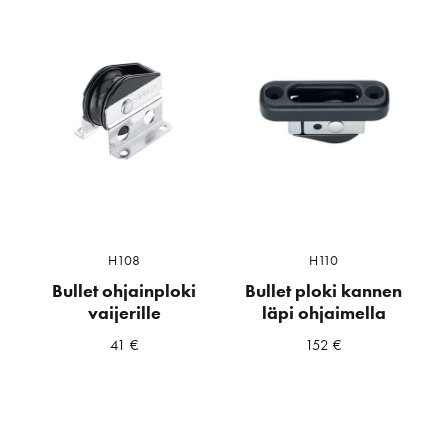
H108
H110
Bullet ohjainploki
Bullet ploki kannen
vaijerille
läpi ohjaimella
41
€
152
€