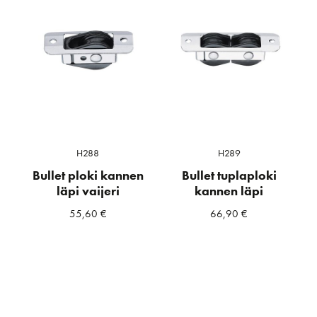
H288
H289
Bullet ploki kannen
Bullet tuplaploki
läpi vaijeri
kannen läpi
55,60
€
66,90
€