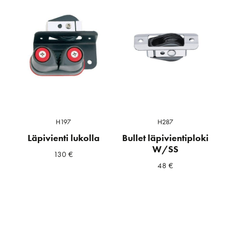
H197
H287
Läpivienti lukolla
Bullet läpivientiploki
W/SS
130
€
48
€