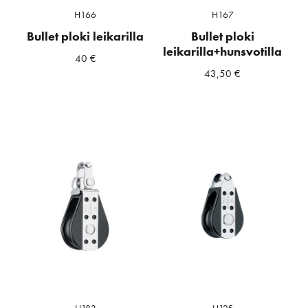
H166
H167
Bullet ploki leikarilla
Bullet ploki
leikarilla+hunsvotilla
40
€
43,50
€
H183
H125