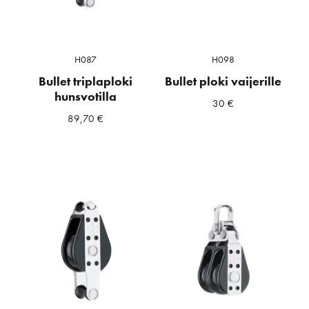
H087
H098
Bullet triplaploki
Bullet ploki vaijerille
hunsvotilla
30
€
89,70
€