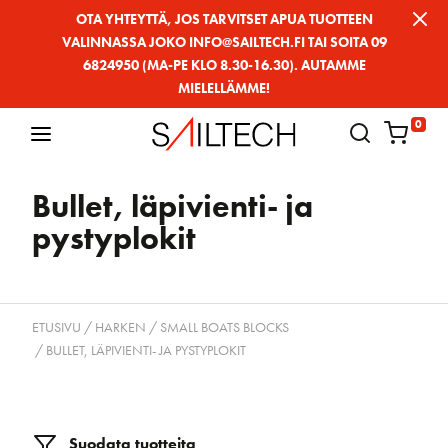
Siirry
OTA YHTEYTTÄ, JOS TARVITSET APUA TUOTTEEN
VALINNASSA JOKO INFO@SAILTECH.FI TAI SOITA 09
sivun
6824950 (MA-PE KLO 8.30-16.30). AUTAMME
sisältöön
MIELELLÄMME!
0
Bullet, läpivienti- ja
pystyplokit
ETUSIVU
/
HARKEN
/
SMALL BOATS BLOCKS
/ BULLET, LÄPIVIENTI- JA PYSTYPLOKIT
Suodata tuotteita