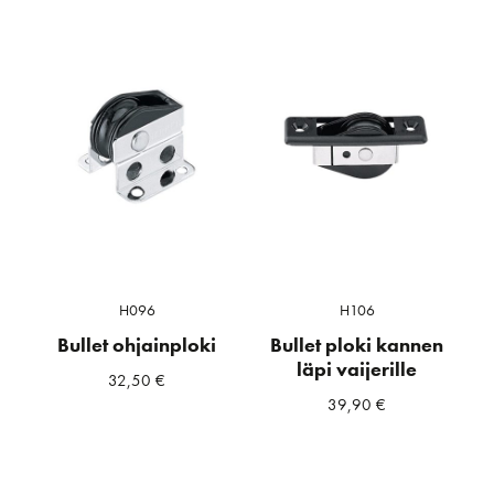
H096
H106
Bullet ohjainploki
Bullet ploki kannen
läpi vaijerille
32,50
€
39,90
€