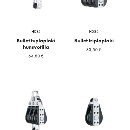
H085
H086
Bullet tuplaploki
Bullet triplaploki
hunsvotilla
83,50
€
64,80
€