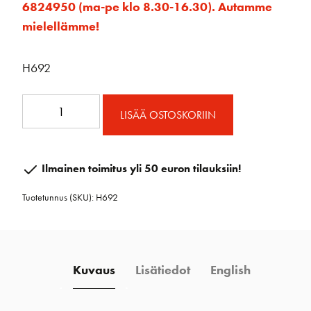
6824950 (ma-pe klo 8.30-16.30). Autamme
mielellämme!
H692
H692
LISÄÄ OSTOSKORIIN
4.00
Kehrä
Hi-
Ilmainen toimitus yli 50 euron tilauksiin!
Load
Tuotetunnus (SKU):
H692
määrä
Kuvaus
Lisätiedot
English