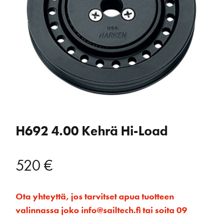
H692 4.00 Kehrä Hi-Load
520
€
Ota yhteyttä, jos tarvitset apua tuotteen
valinnassa joko info@sailtech.fi tai soita 09