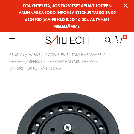
Siirry
OTA YHTEYTTÄ, JOS TARVITSET APUA TUOTTEEN
VALINNASSA JOKO INFO@SAILTECH.FI TAI SOITA 09
sivun
6824950 (MA-PE KLO 8.30-16.30). AUTAMME
sisältöön
MIELELLÄMME!
0
ETUSIVU
/
HARKEN
/
COMPLEMENTARY HARDWARE
/
SHEAVES/ KEHRÄT
/
NARROW HALYARD SHEAVES
/ H692 4.00 KEHRÄ HI-LOAD