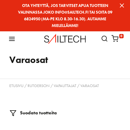
Siirry
OTA YHTEYTTÄ, JOS TARVITSET APUA TUOTTEEN
VALINNASSA JOKO INFO@SAILTECH.FI TAI SOITA 09
sivun
6824950 (MA-PE KLO 8.30-16.30). AUTAMME
sisältöön
MIELELLÄMME!
0
Varaosat
ETUSIVU
/
RUTGERSON
/
VAPAUTTAJAT
/ VARAOSAT
Suodata tuotteita