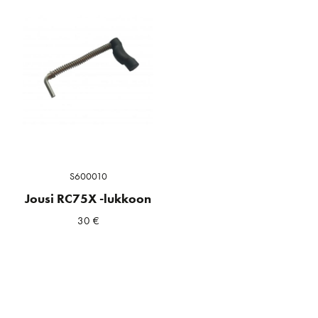
S600010
Jousi RC75X -lukkoon
30
€