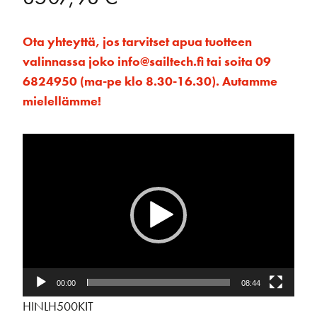
Ota yhteyttä, jos tarvitset apua tuotteen
valinnassa joko info@sailtech.fi tai soita 09
6824950 (ma-pe klo 8.30-16.30). Autamme
mielellämme!
Videotoistin
00:00
08:44
HINLH500KIT