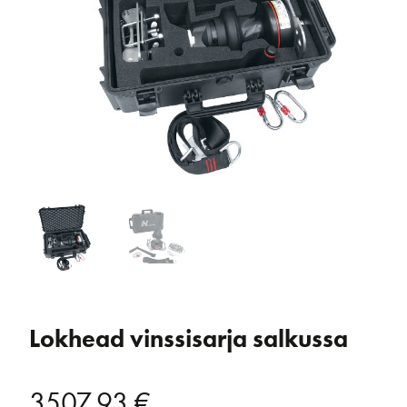
Lokhead vinssisarja salkussa
3507,93
€