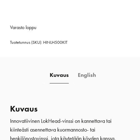
Varasto loppu
Tuotetunnus (SKU):
HINLH500KIT
Kuvaus
English
Kuvaus
Innovatiivinen LokHead-vinssi on kannettava tai
kiinteästi asennettava kuormannosto- tai
henkilönostovinssi, jota käytetään köyden kanssa.