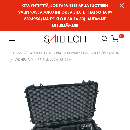
Siirry
OTA YHTEYTTÄ, JOS TARVITSET APUA TUOTTEEN
VALINNASSA JOKO INFO@SAILTECH.FI TAI SOITA 09
sivun
6824950 (MA-PE KLO 8.30-16.30). AUTAMME
sisältöön
MIELELLÄMME!
0
ETUSIVU
/
HARKEN INDUSTRIAL
/
KÖYSITYÖSKENTELY/PELASTUS
/ LOKHEAD VINSSISARJA SALKUSSA