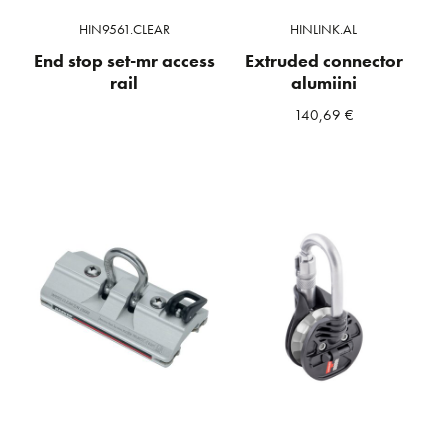
HIN9561.CLEAR
HINLINK.AL
End stop set-mr access
Extruded connector
rail
alumiini
140,69
€