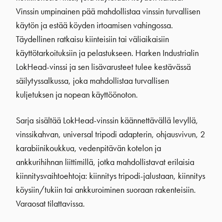
Vinssin umpinainen pää mahdollistaa vinssin turvallisen
käytön ja estää köyden irtoamisen vahingossa.
Täydellinen ratkaisu kiinteisiin tai väliaikaisiin
käyttötarkoituksiin ja pelastukseen. Harken Industrialin
LokHead-vinssi ja sen lisävarusteet tulee kestävässä
säilytyssalkussa, joka mahdollistaa turvallisen
kuljetuksen ja nopean käyttöönoton.
Sarja sisältää LokHead-vinssin käännettävällä levyllä,
vinssikahvan, universal tripodi adapterin, ohjausvivun, 2
karabiinikoukkua, vedenpitävän kotelon ja
ankkurihihnan liittimillä, jotka mahdollistavat erilaisia ​​
kiinnitysvaihtoehtoja: kiinnitys tripodi-jalustaan, kiinnitys
köysiin/tukiin tai ankkuroiminen suoraan rakenteisiin.
Varaosat tilattavissa.