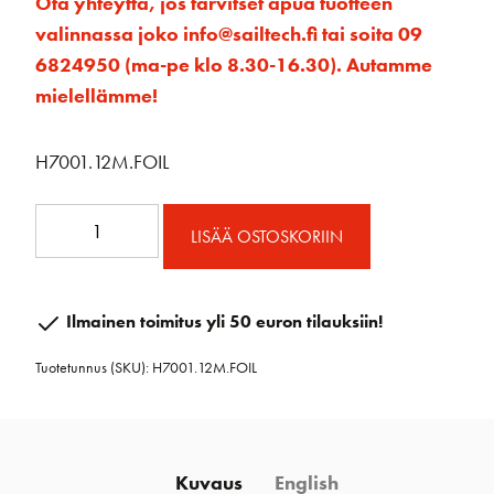
Ota yhteyttä, jos tarvitset apua tuotteen
valinnassa joko info@sailtech.fi tai soita 09
6824950 (ma-pe klo 8.30-16.30). Autamme
mielellämme!
H7001.12M.FOIL
Unit
LISÄÄ OSTOSKORIIN
1
Carbo
Foil
Ilmainen toimitus yli 50 euron tilauksiin!
pelkkä
Tuotetunnus (SKU):
H7001.12M.FOIL
profiili.
12
m
määrä
Kuvaus
English