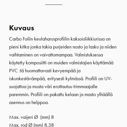
Kuvaus
Carbo Foilin keulaharusprofiilin kaksoisliikkiurissa on
pieni kitka jonka takia purjeiden nosto ja lasku ja niiden
vaihtaminen on vaivattomampaa. Valmistuksessa
käytetty komposiitti on muiden valmistajien käyttämää
PVC :tä huomattavasti kevyempää ja
iskunkestävämpää, eritysesti kylmässä. Profiili on UV-
suojattua ja musta väri erottautuu trimmaajalle
paremmin. Profiili on pakattu kelaan ja masto ylhäällä
asennus on helppoa.
Max. vaijeri Ø (mm) 8
Max. rod Ø (mm) 8.38