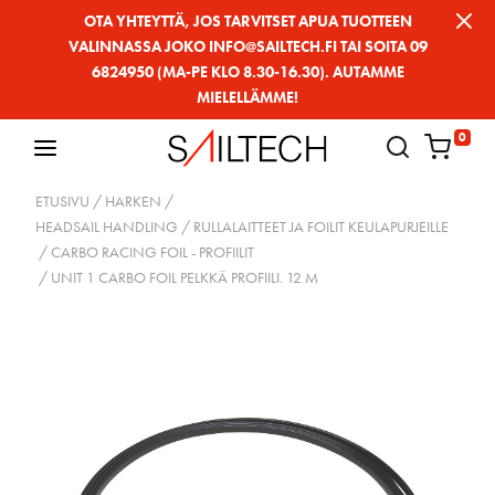
Siirry
OTA YHTEYTTÄ, JOS TARVITSET APUA TUOTTEEN
VALINNASSA JOKO INFO@SAILTECH.FI TAI SOITA 09
sivun
6824950 (MA-PE KLO 8.30-16.30). AUTAMME
sisältöön
MIELELLÄMME!
0
ETUSIVU
/
HARKEN
/
HEADSAIL HANDLING / RULLALAITTEET JA FOILIT KEULAPURJEILLE
/
CARBO RACING FOIL - PROFIILIT
/ UNIT 1 CARBO FOIL PELKKÄ PROFIILI. 12 M