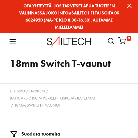
Siirry
OTA YHTEYTTÄ, JOS TARVITSET APUA TUOTTEEN
VALINNASSA JOKO INFO@SAILTECH.FI TAI SOITA 09
sivun
6824950 (MA-PE KLO 8.30-16.30). AUTAMME
sisältöön
MIELELLÄMME!
0
18mm Switch T-vaunut
ETUSIVU
/
HARKEN
/
BATTCARS / ISON PURJEEN KISKOJÄRJESTELMÄT
/ 18MM SWITCH T-VAUNUT
Suodata tuotteita