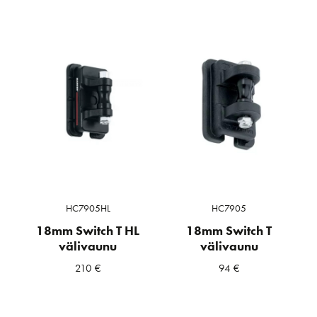
HC7905HL
HC7905
18mm Switch T HL
18mm Switch T
välivaunu
välivaunu
210
€
94
€