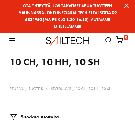
Siirry
OTA YHTEYTTÄ, JOS TARVITSET APUA TUOTTEEN
VALINNASSA JOKO INFO@SAILTECH.FI TAI SOITA 09
sivun
6824950 (MA-PE KLO 8.30-16.30). AUTAMME
sisältöön
MIELELLÄMME!
0
10 CH, 10 HH, 10 SH
ETUSIVU
/ TUOTE KIINNITYSRUUVIT / 10 CH, 10 HH, 10 SH
Suodata tuotteita