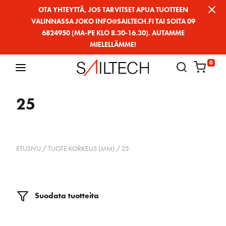
Siirry
OTA YHTEYTTÄ, JOS TARVITSET APUA TUOTTEEN
VALINNASSA JOKO INFO@SAILTECH.FI TAI SOITA 09
sivun
6824950 (MA-PE KLO 8.30-16.30). AUTAMME
sisältöön
MIELELLÄMME!
0
25
ETUSIVU
/ TUOTE KORKEUS (MM) / 25
Suodata tuotteita