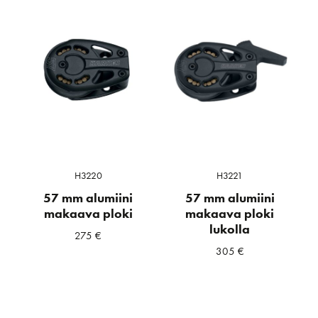
H3220
H3221
57 mm alumiini
57 mm alumiini
makaava ploki
makaava ploki
lukolla
275
€
305
€