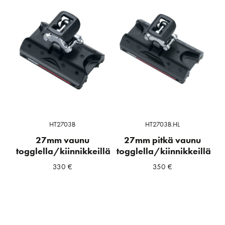
HT2703B
HT2703B.HL
27mm vaunu
27mm pitkä vaunu
togglella/kiinnikkeillä
togglella/kiinnikkeillä
330
€
350
€