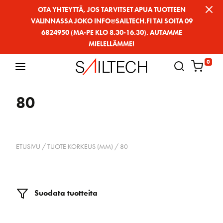
Siirry
OTA YHTEYTTÄ, JOS TARVITSET APUA TUOTTEEN
VALINNASSA JOKO INFO@SAILTECH.FI TAI SOITA 09
sivun
6824950 (MA-PE KLO 8.30-16.30). AUTAMME
sisältöön
MIELELLÄMME!
0
80
ETUSIVU
/ TUOTE KORKEUS (MM) / 80
Suodata tuotteita