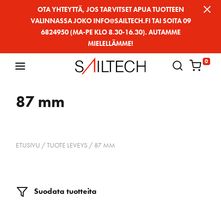
Siirry
OTA YHTEYTTÄ, JOS TARVITSET APUA TUOTTEEN
VALINNASSA JOKO INFO@SAILTECH.FI TAI SOITA 09
sivun
6824950 (MA-PE KLO 8.30-16.30). AUTAMME
sisältöön
MIELELLÄMME!
0
87 mm
ETUSIVU
/ TUOTE LEVEYS / 87 MM
Suodata tuotteita