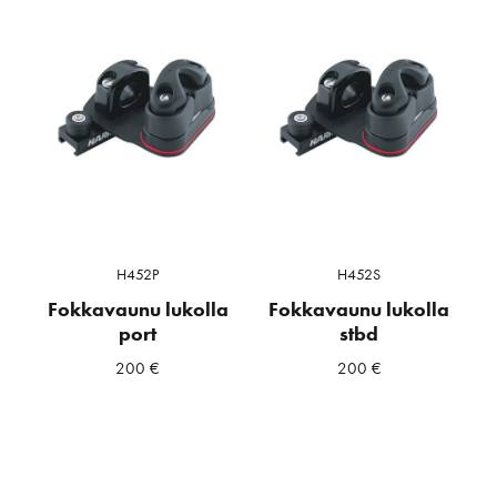
H452P
H452S
Fokkavaunu lukolla
Fokkavaunu lukolla
port
stbd
200
€
200
€