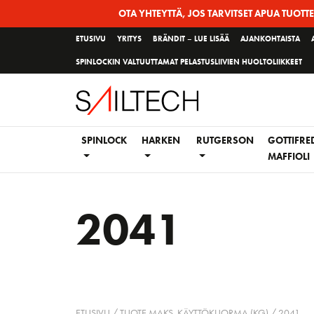
Siirry
OTA YHTEYTTÄ, JOS TARVITSET APUA TUOTT
sivun
ETUSIVU
YRITYS
BRÄNDIT – LUE LISÄÄ
AJANKOHTAISTA
sisältöön
SPINLOCKIN VALTUUTTAMAT PELASTUSLIIVIEN HUOLTOLIIKKEET
SPINLOCK
HARKEN
RUTGERSON
GOTTIFRE
MAFFIOLI
2041
ETUSIVU
/ TUOTE MAKS. KÄYTTÖKUORMA (KG) / 2041