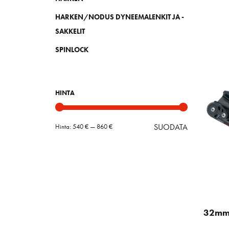
HARKEN/NODUS DYNEEMALENKIT JA -
SAKKELIT
SPINLOCK
HINTA
SUODATA
Hinta:
540 €
—
860 €
Minimihint
Maksimihin
32mm 