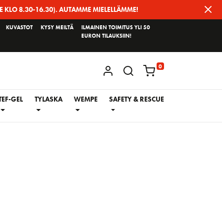
E KLO 8.30-16.30). AUTAMME MIELELLÄMME!
KUVASTOT
KYSY MEILTÄ
ILMAINEN TOIMITUS YLI 50
EURON TILAUKSIIN!
0
KIRJAUDU / REKISTERÖIDY
TEF-GEL
TYLASKA
WEMPE
SAFETY & RESCUE