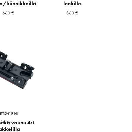
la/kiinnikkeillä
lenkille
660
€
860
€
HT3241B.HL
itkä vaunu 4:1
akkelilla