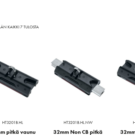
SORTED
ÄN KAIKKI 7 TULOSTA
BY
LATEST
HT3201B.HL
HT3201B.HL.NW
H
m pitkä vaunu
32mm Non CB pitkä
32mm 