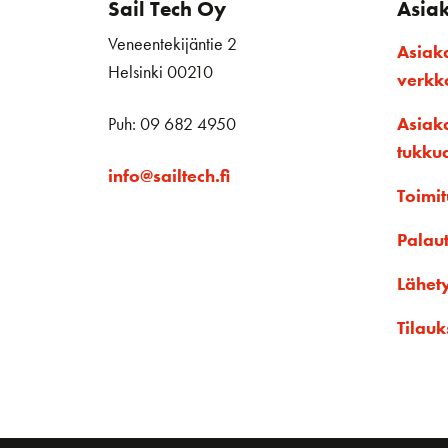
Sail Tech Oy
Asia
Veneentekijäntie 2
Asiak
Helsinki 00210
verk
Puh: 09 682 4950
Asiak
tukku
info@sailtech.fi
Toimit
Palau
Lähet
Tilauk