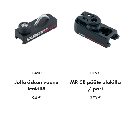
H450
H1631
Jollakiskon vaunu
MR CB pääte plokilla
lenkillä
/ pari
94
€
370
€