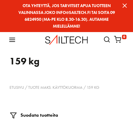
Siirry
OTA YHTEYTTÄ, JOS TARVITSET APUA TUOTTEEN
VALINNASSA JOKO INFO@SAILTECH.FI TAI SOITA 09
sivun
6824950 (MA-PE KLO 8.30-16.30). AUTAMME
sisältöön
MIELELLÄMME!
0
159 kg
ETUSIVU
/ TUOTE MAKS. KÄYTTÖKUORMA / 159 KG
Suodata tuotteita