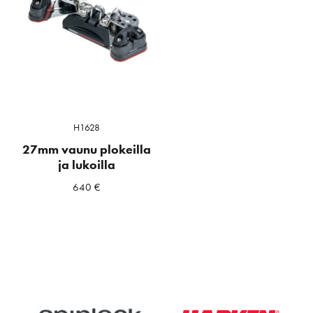
H1628
27mm vaunu plokeilla
ja lukoilla
640
€