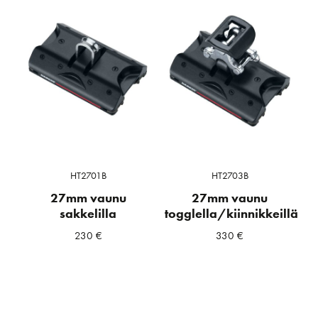
HT2701B
HT2703B
27mm vaunu
27mm vaunu
sakkelilla
togglella/kiinnikkeillä
230
€
330
€