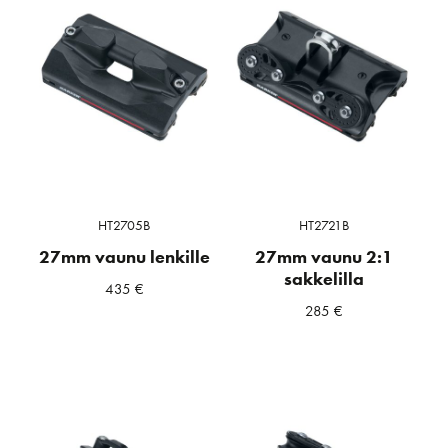
HT2705B
HT2721B
27mm vaunu lenkille
27mm vaunu 2:1
sakkelilla
435
€
285
€