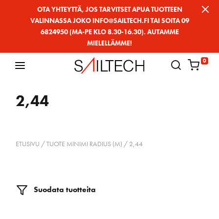
Siirry
OTA YHTEYTTÄ, JOS TARVITSET APUA TUOTTEEN
VALINNASSA JOKO INFO@SAILTECH.FI TAI SOITA 09
sivun
6824950 (MA-PE KLO 8.30-16.30). AUTAMME
sisältöön
MIELELLÄMME!
0
2,44
ETUSIVU
/ TUOTE MINIMI RADIUS (M) / 2,44
Suodata tuotteita