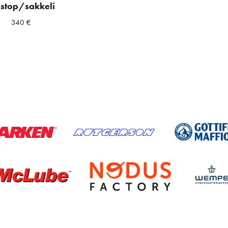
nstop/sakkeli
340
€