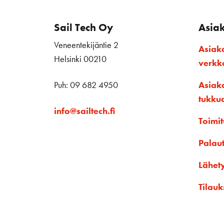
Sail Tech Oy
Asia
Veneentekijäntie 2
Asiak
Helsinki 00210
verk
Puh: 09 682 4950
Asiak
tukku
info@sailtech.fi
Toimit
Palau
Lähet
Tilauk