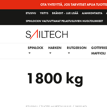
Siirry
OTA YHTEYTTÄ, JOS TARVITSET APUA TUOTT
sivun
ETUSIVU
YRITYS
BRÄNDIT – LUE LISÄÄ
AJANKOHTAISTA
sisältöön
SPINLOCKIN VALTUUTTAMAT PELASTUSLIIVIEN HUOLTOLIIKKEET
SPINLOCK
HARKEN
RUTGERSON
GOTTIFRE
MAFFIOLI
1800 kg
ETUSIVU
/ TUOTE MURTOLUJUUS / 1800 KG