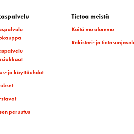
kaspalvelu
Tietoa meistä
aspalvelu
Keitä me olemme
kokauppa
Rekisteri- ja tietosuojasel
aspalvelu
asiakkaat
us- ja käyttöehdot
tukset
ystavat
sen peruutus