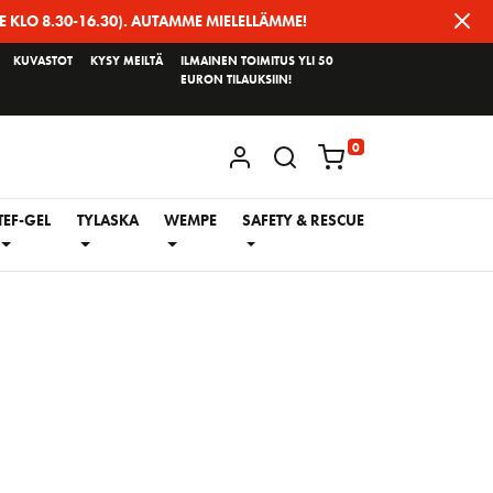
E KLO 8.30-16.30). AUTAMME MIELELLÄMME!
KUVASTOT
KYSY MEILTÄ
ILMAINEN TOIMITUS YLI 50
EURON TILAUKSIIN!
0
KIRJAUDU / REKISTERÖIDY
TEF-GEL
TYLASKA
WEMPE
SAFETY & RESCUE