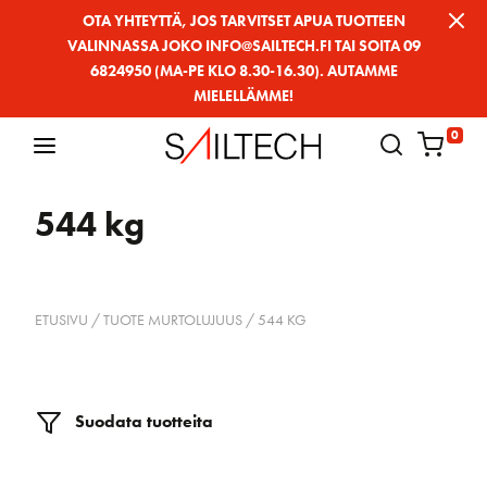
Siirry
OTA YHTEYTTÄ, JOS TARVITSET APUA TUOTTEEN
VALINNASSA JOKO INFO@SAILTECH.FI TAI SOITA 09
sivun
6824950 (MA-PE KLO 8.30-16.30). AUTAMME
sisältöön
MIELELLÄMME!
0
544 kg
ETUSIVU
/ TUOTE MURTOLUJUUS / 544 KG
Suodata tuotteita