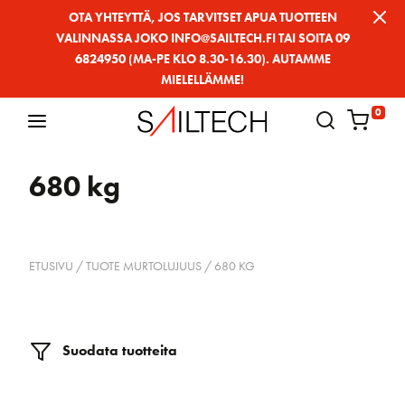
Siirry
OTA YHTEYTTÄ, JOS TARVITSET APUA TUOTTEEN
VALINNASSA JOKO INFO@SAILTECH.FI TAI SOITA 09
sivun
6824950 (MA-PE KLO 8.30-16.30). AUTAMME
sisältöön
MIELELLÄMME!
0
680 kg
ETUSIVU
/ TUOTE MURTOLUJUUS / 680 KG
Suodata tuotteita