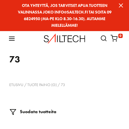
Siirry
OTA YHTEYTTÄ, JOS TARVITSET APUA TUOTTEEN
VALINNASSA JOKO INFO@SAILTECH.FI TAI SOITA 09
sivun
6824950 (MA-PE KLO 8.30-16.30). AUTAMME
sisältöön
MIELELLÄMME!
0
73
ETUSIVU
/ TUOTE PAINO (G) / 73
Suodata tuotteita