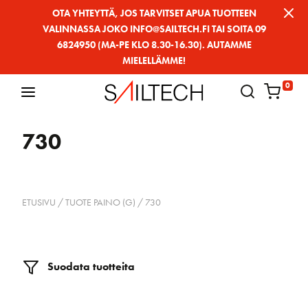
Siirry
OTA YHTEYTTÄ, JOS TARVITSET APUA TUOTTEEN
VALINNASSA JOKO INFO@SAILTECH.FI TAI SOITA 09
sivun
6824950 (MA-PE KLO 8.30-16.30). AUTAMME
sisältöön
MIELELLÄMME!
0
730
ETUSIVU
/ TUOTE PAINO (G) / 730
Suodata tuotteita