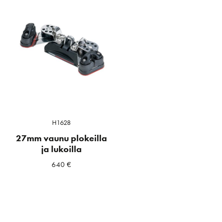
H1628
27mm vaunu plokeilla
ja lukoilla
640
€