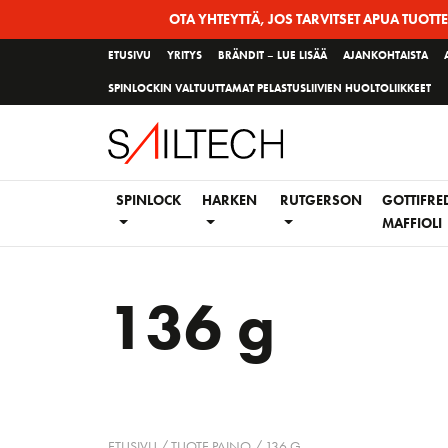
Siirry
OTA YHTEYTTÄ, JOS TARVITSET APUA TUOTT
sivun
ETUSIVU
YRITYS
BRÄNDIT – LUE LISÄÄ
AJANKOHTAISTA
sisältöön
SPINLOCKIN VALTUUTTAMAT PELASTUSLIIVIEN HUOLTOLIIKKEET
SPINLOCK
HARKEN
RUTGERSON
GOTTIFRE
MAFFIOLI
136 g
ETUSIVU
/ TUOTE PAINO / 136 G