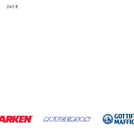
245
€
a
ta