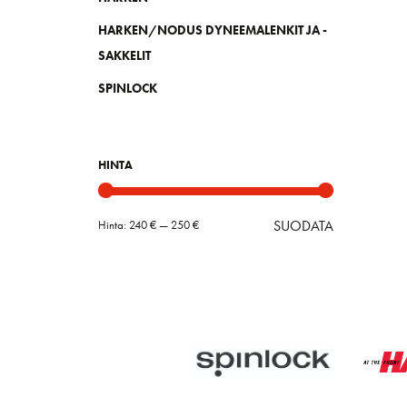
HARKEN/NODUS DYNEEMALENKIT JA -
SAKKELIT
SPINLOCK
HINTA
SUODATA
Hinta:
240 €
—
250 €
Minimihint
Maksimihin