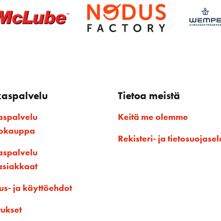
kaspalvelu
Tietoa meistä
aspalvelu
Keitä me olemme
kokauppa
Rekisteri- ja tietosuojasel
aspalvelu
asiakkaat
us- ja käyttöehdot
tukset