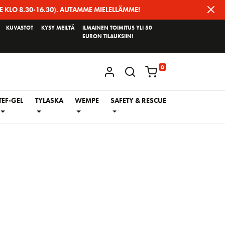
E KLO 8.30-16.30). AUTAMME MIELELLÄMME!
KUVASTOT
KYSY MEILTÄ
ILMAINEN TOIMITUS YLI 50
EURON TILAUKSIIN!
0
KIRJAUDU / REKISTERÖIDY
TEF-GEL
TYLASKA
WEMPE
SAFETY & RESCUE