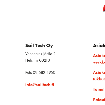
Sail Tech Oy
Asia
Veneentekijäntie 2
Asiak
Helsinki 00210
verk
Puh: 09 682 4950
Asiak
tukku
info@sailtech.fi
Toimit
Palau