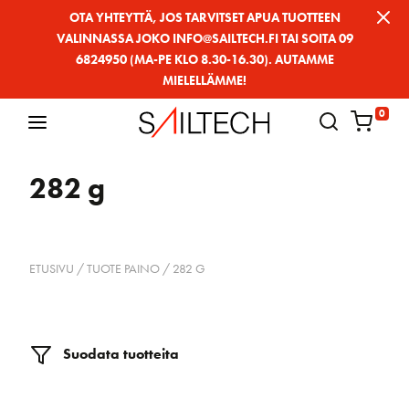
Siirry
OTA YHTEYTTÄ, JOS TARVITSET APUA TUOTTEEN
VALINNASSA JOKO INFO@SAILTECH.FI TAI SOITA 09
sivun
6824950 (MA-PE KLO 8.30-16.30). AUTAMME
sisältöön
MIELELLÄMME!
0
282 g
ETUSIVU
/ TUOTE PAINO / 282 G
Suodata tuotteita