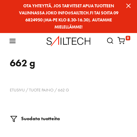
Siirry
OTA YHTEYTTÄ, JOS TARVITSET APUA TUOTTEEN
VALINNASSA JOKO INFO@SAILTECH.FI TAI SOITA 09
sivun
6824950 (MA-PE KLO 8.30-16.30). AUTAMME
sisältöön
MIELELLÄMME!
0
662 g
ETUSIVU
/ TUOTE PAINO / 662 G
Suodata tuotteita