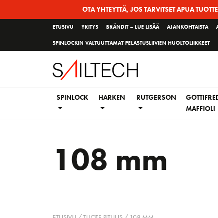
Siirry
OTA YHTEYTTÄ, JOS TARVITSET APUA TUOTT
sivun
ETUSIVU
YRITYS
BRÄNDIT – LUE LISÄÄ
AJANKOHTAISTA
sisältöön
SPINLOCKIN VALTUUTTAMAT PELASTUSLIIVIEN HUOLTOLIIKKEET
SPINLOCK
HARKEN
RUTGERSON
GOTTIFRE
MAFFIOLI
108 mm
ETUSIVU
/ TUOTE PITUUS / 108 MM