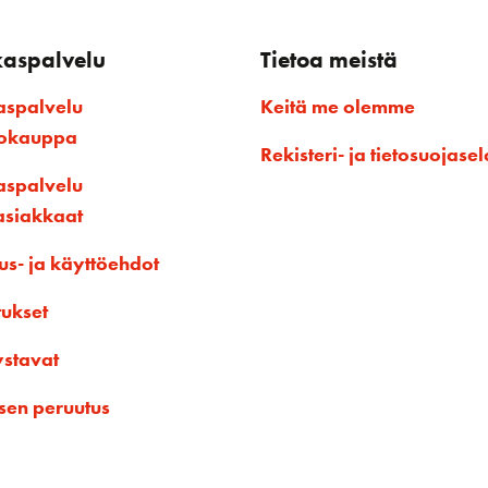
kaspalvelu
Tietoa meistä
aspalvelu
Keitä me olemme
kokauppa
Rekisteri- ja tietosuojasel
aspalvelu
asiakkaat
us- ja käyttöehdot
tukset
ystavat
sen peruutus