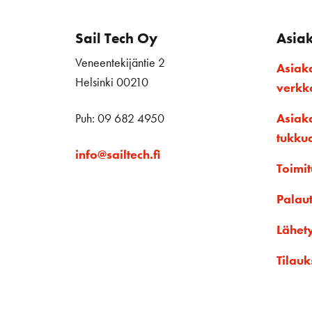
Sail Tech Oy
Asia
Veneentekijäntie 2
Asiak
Helsinki 00210
verk
Puh: 09 682 4950
Asiak
tukku
info@sailtech.fi
Toimit
Palau
Lähet
Tilauk