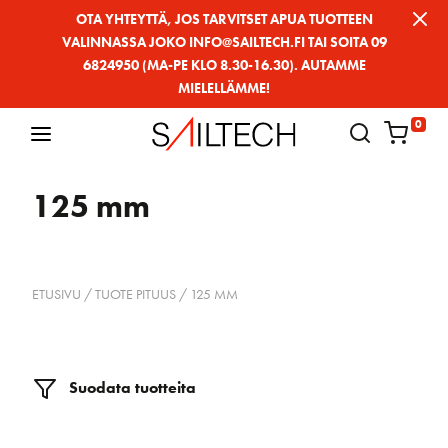
Siirry
OTA YHTEYTTÄ, JOS TARVITSET APUA TUOTTEEN
VALINNASSA JOKO INFO@SAILTECH.FI TAI SOITA 09
sivun
6824950 (MA-PE KLO 8.30-16.30). AUTAMME
sisältöön
MIELELLÄMME!
0
125 mm
ETUSIVU
/ TUOTE PITUUS / 125 MM
Suodata tuotteita